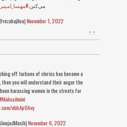
می‌کنن.
#مهسا_امینی
rezahajilou)
November 1, 2022
cking off turbans of clerics has become a
o, then you will understand their anger the
 been harassing women in the streets for
#MahsaAmini
er.com/vbbAjr0Avy
inejadMasih)
November 6, 2022