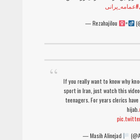
#عمامه_پرانی
— Rezahajilou
=
(@
If you really want to know why kno
sport in Iran, just watch this vide
teenagers. For years clerics have
hijab.
pic.twitt
— Masih Alinejad
(@Al