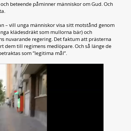
 och beteende påminner människor om Gud. Och
ta.
an – vill unga människor visa sitt motstånd genom
ånga klädesdräkt som mullorna bär) och
ns nuvarande regering. Det faktum att prästerna
jort dem till regimens medlöpare. Och så länge de
etraktas som ”legitima mål”.