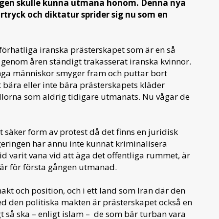
 ingen skulle kunna utmana honom. Denna nya
tryck och diktatur sprider sig nu som en
t förhatliga iranska prästerskapet som är en så
 genom åren ständigt trakasserat iranska kvinnor.
unga människor smyger fram och puttar bort
tt bära eller inte bära prästerskapets kläder
mullorna som aldrig tidigare utmanats. Nu vågar de
t säker form av protest då det finns en juridisk
egeringen har ännu inte kunnat kriminalisera
d varit vana vid att äga det offentliga rummet, är
 är för första gången utmanad.
kt och position, och i ett land som Iran där den
ed den politiska makten är prästerskapet också en
gt så ska – enligt islam – de som bär turban vara