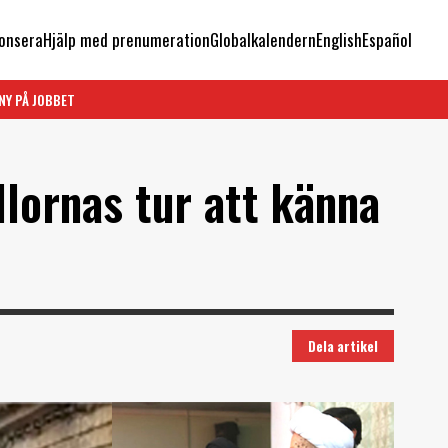
onsera
Hjälp med prenumeration
Globalkalendern
English
Español
NY PÅ JOBBET
llornas tur att känna
Dela artikel