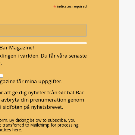
*
indicates required
l Bar Magazine!
lingen i världen. Du får våra senaste
.
gazine får mina uppgifter.
r att ge dig nyheter från Global Bar
n avbryta din prenumeration genom
i sidfoten på nyhetsbrevet.
rm. By clicking below to subscribe, you
 transferred to Mailchimp for processing.
ctices here.