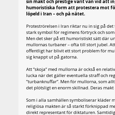
sin makt och prestige varit van vid att
humoristiska form att protestera mot för
löpeld i Iran – och på nätet.
Proteströrelsen i Iran riktar nu in sig på de
stark symbol för regimens förtryck och som
Men det sker på ett humoristiskt sätt där 
mullornas turbaner – ofta till stort jubel. A
offentligt har blivit ett stort problem för 
sig knappt ut på gatorna.
Att ”skoja” med mullorna är också en relativ
lucka när det gäller eventuella straff och r
”turbanknuffar”. Men för mullorna, som allti
det plötsligt en enorm skillnad. Deras makt
Som i alla samhällen symboliserar kläder ma
religiösa makten är så starkt förknippad m
direkt representant för diktaturen. Samtidi