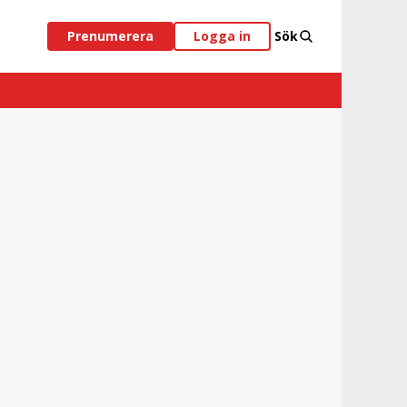
Prenumerera
Logga in
Sök