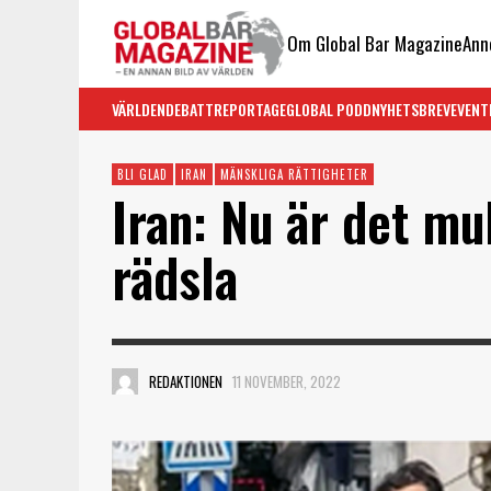
Om Global Bar Magazine
Ann
VÄRLDEN
DEBATT
REPORTAGE
GLOBAL PODD
NYHETSBREV
EVENT
BLI GLAD
IRAN
MÄNSKLIGA RÄTTIGHETER
Iran: Nu är det mu
rädsla
REDAKTIONEN
11 NOVEMBER, 2022