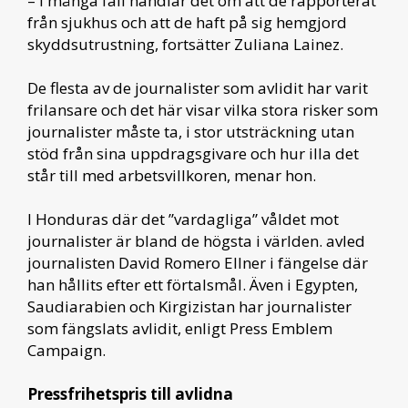
– I många fall handlar det om att de rapporterat
från sjukhus och att de haft på sig hemgjord
skyddsutrustning, fortsätter Zuliana Lainez.
De flesta av de journalister som avlidit har varit
frilansare och det här visar vilka stora risker som
journalister måste ta, i stor utsträckning utan
stöd från sina uppdragsgivare och hur illa det
står till med arbetsvillkoren, menar hon.
I Honduras där det ”vardagliga” våldet mot
journalister är bland de högsta i världen. avled
journalisten David Romero Ellner i fängelse där
han hållits efter ett förtalsmål. Även i Egypten,
Saudiarabien och Kirgizistan har journalister
som fängslats avlidit, enligt Press Emblem
Campaign.
Pressfrihetspris till avlidna