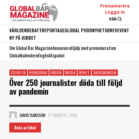
Prenumerera
Logga in
Sök
VÄRLDEN
DEBATT
REPORTAGE
GLOBAL PODD
NYHETSBREV
EVENT
NY PÅ JOBBET
Om Global Bar Magazine
Annonsera
Hjälp med prenumeration
Globalkalendern
English
Español
COVID-19
HONDURAS
INDIEN
MEDIA
NYHET
SAUDIARABIEN
Över 250 journalister döda till följd
av pandemin
DAVID ISAKSSON
27 AUGUSTI, 2020
Dela artikel