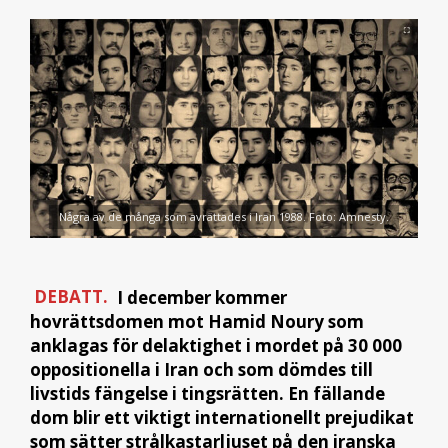
Några av de många som avrättades i Iran 1988. Foto: Amnesty.
DEBATT.
I december kommer
hovrättsdomen mot Hamid Noury som
anklagas för delaktighet i mordet på 30 000
oppositionella i Iran och som dömdes till
livstids fängelse i tingsrätten. En fällande
dom blir ett viktigt internationellt prejudikat
som sätter strålkastarljuset på den iranska