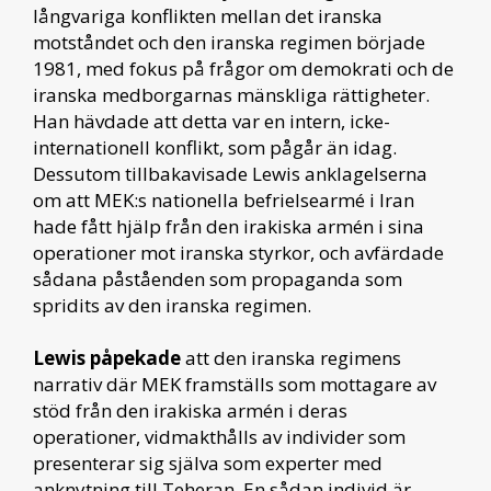
långvariga konflikten mellan det iranska
motståndet och den iranska regimen började
1981, med fokus på frågor om demokrati och de
iranska medborgarnas mänskliga rättigheter.
Han hävdade att detta var en intern, icke-
internationell konflikt, som pågår än idag.
Dessutom tillbakavisade Lewis anklagelserna
om att MEK:s nationella befrielsearmé i Iran
hade fått hjälp från den irakiska armén i sina
operationer mot iranska styrkor, och avfärdade
sådana påståenden som propaganda som
spridits av den iranska regimen.
Lewis påpekade
att den iranska regimens
narrativ där MEK framställs som mottagare av
stöd från den irakiska armén i deras
operationer, vidmakthålls av individer som
presenterar sig själva som experter med
anknytning till Teheran. En sådan individ är