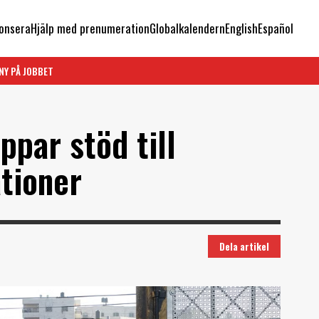
onsera
Hjälp med prenumeration
Globalkalendern
English
Español
NY PÅ JOBBET
ppar stöd till
tioner
Dela artikel