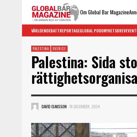
Om Global Bar Magazine
Ann
VÄRLDEN
DEBATT
REPORTAGE
GLOBAL PODD
NYHETSBREV
EVENT
PALESTINA
SVERIGE
Palestina: Sida sto
rättighetsorganisa
DAVID ISAKSSON
16 DECEMBER, 2024