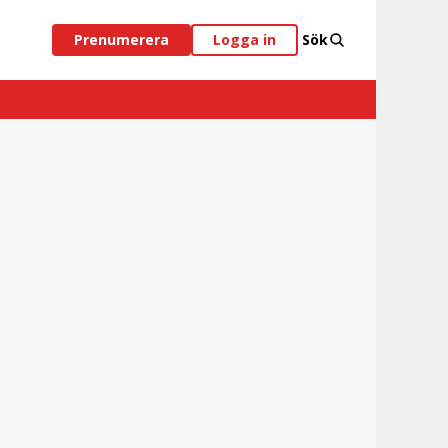
Prenumerera
Logga in
Sök