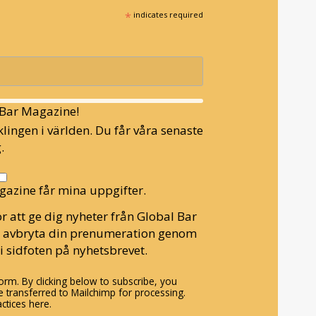
*
indicates required
l Bar Magazine!
lingen i världen. Du får våra senaste
.
gazine får mina uppgifter.
r att ge dig nyheter från Global Bar
n avbryta din prenumeration genom
i sidfoten på nyhetsbrevet.
rm. By clicking below to subscribe, you
 transferred to Mailchimp for processing.
ctices here.