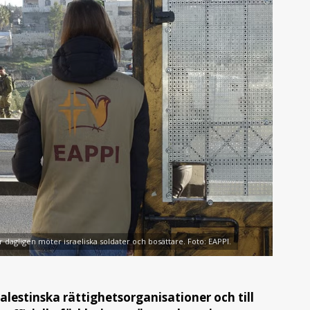
er dagligen möter israeliska soldater och bosättare. Foto: EAPPI.
 palestinska rättighetsorganisationer och till