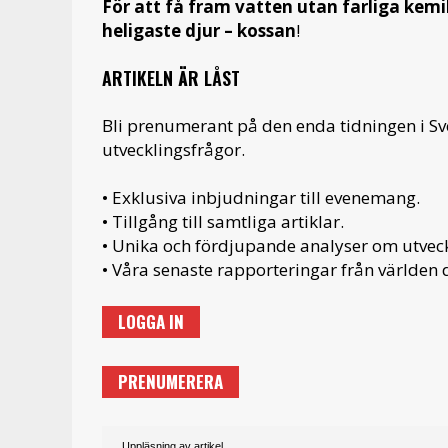
För att få fram vatten utan farliga kemi
heligaste djur – kossan
!
ARTIKELN ÄR LÅST
Bli prenumerant på den enda tidningen i S
utvecklingsfrågor.
• Exklusiva inbjudningar till evenemang.
• Tillgång till samtliga artiklar.
• Unika och fördjupande analyser om utveckl
• Våra senaste rapporteringar från världen d
LOGGA IN
PRENUMERERA
Uppläsning av artikel