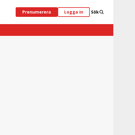
Prenumerera
Logga in
Sök