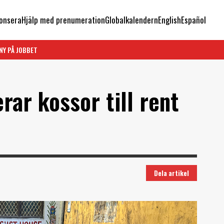
onsera
Hjälp med prenumeration
Globalkalendern
English
Español
NY PÅ JOBBET
erar kossor till rent
Dela artikel