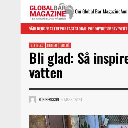
Om Global Bar Magazine
Ann
VÄRLDEN
DEBATT
REPORTAGE
GLOBAL PODD
NYHETSBREV
EVENT
BLI GLAD
INDIEN
MILJÖ
Bli glad: Så inspir
vatten
ELIN PERSSON
5 MARS, 2024