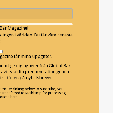
l Bar Magazine!
lingen i världen. Du får våra senaste
.
gazine får mina uppgifter.
r att ge dig nyheter från Global Bar
n avbryta din prenumeration genom
i sidfoten på nyhetsbrevet.
rm. By clicking below to subscribe, you
 transferred to Mailchimp for processing.
ctices here.