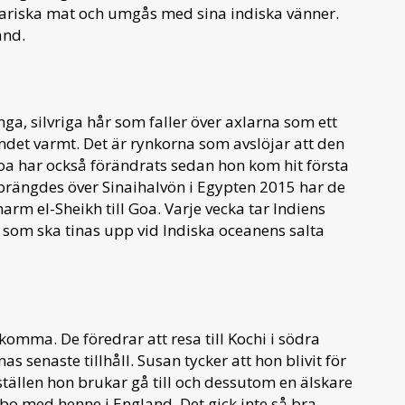
etariska mat och umgås med sina indiska vänner.
and.
ga, silvriga hår som faller över axlarna som ett
endet varmt. Det är rynkorna som avslöjar att den
oa har också förändrats sedan hon kom hit första
sprängdes över Sinaihalvön i Egypten 2015 har de
rm el-Sheikh till Goa. Varje vecka tar Indiens
 som ska tinas upp vid Indiska oceanens salta
komma. De föredrar att resa till Kochi i södra
as senaste tillhåll. Susan tycker att hon blivit för
tällen hon brukar gå till och dessutom en älskare
o med henne i England. Det gick inte så bra.