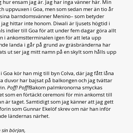
ag hur ensam jag är. Jag har inga vänner här. Min
ch uppvuxen i Goa, men som sedan mer än tio år
 av sina barndomsvänner Menino– som betyder
ag hittar inte honom. Diwali är ljusets högtid i
s indier till Goa för att under fem dagar göra allt
 in i ankomstterminalen igen för att leta upp
unde landa i går på grund av gräsbränderna har
ats ut ser jag mitt namn på en skylt som hålls upp
Goa kör han mig till byn Colva, där jag fått låna
 duvor har bajsat på balkongen och jag tvättar
vin.
Poff! Poff!
Bakom palmkronorna smyckas
 det som en förtäckt ceremoni för min ankomst till
an är taget. Samtidigt som jag känner att jag gett
uforin som Gunnar Ekelöf skrev om när han inför
nde ländernas närhet.
h sin början,