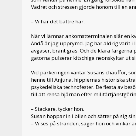
Vädret och stressen gjorde honom till en ann
– Vi har det bättre här.
När vi lämnar ankomstterminalen slår en kv
Ändå är jag upprymd. Jag har aldrig varit i 
avgaser, bränt gräs. Och de klara färgerna på
gatorna pulserar kitschiga neonskyltar ut 
Vid parkeringen väntar Susans chaufför, s
henne till Anjuna, hippiernas historiska str
psykedeliska technofester. De flesta av be
till att rensa hjärnan efter militärtjänstgöri
– Stackare, tycker hon.
Susan hoppar in i bilen och sätter på sig sin
– Vi ses på stranden, säger hon och vinkar a