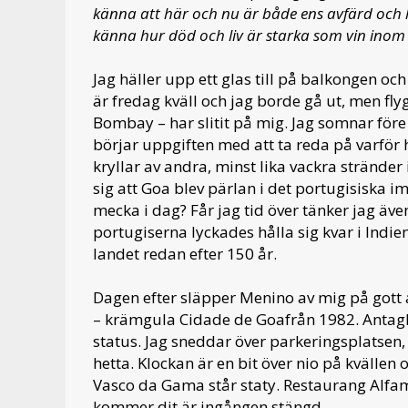
känna att här och nu är både ens avfärd och
känna hur död och liv är starka som vin inom 
Jag häller upp ett glas till på balkongen och
är fredag kväll och jag borde gå ut, men fl
Bombay – har slitit på mig. Jag somnar före
börjar uppgiften med att ta reda på varför h
kryllar av andra, minst lika vackra stränder
sig att Goa blev pärlan i det portugisiska i
mecka i dag? Får jag tid över tänker jag äv
portugiserna lyckades hålla sig kvar i Indi
landet redan efter 150 år.
Dagen efter släpper Menino av mig på gott a
– krämgula Cidade de Goafrån 1982. Antaglige
status. Jag sneddar över parkeringsplatsen,
hetta. Klockan är en bit över nio på kvälle
Vasco da Gama står staty. Restaurang Alfama
kommer dit är ingången stängd.