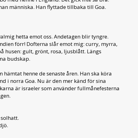
an människa. Han flyttade tillbaka till Goa.
almig hetta emot oss. Andetagen blir tyngre.
Indien förr! Dofterna slår emot mig: curry, myrra,
 husen: gult, grönt, rosa, ljusblått. Längs
sina budskap.
om hämtat henne de senaste åren. Han ska köra
and i norra Goa. Nu är den mer känd för sina
sökarna är israeler som använder fullmånefesterna
ngen.
 solhatt.
djö.