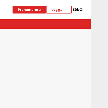
Prenumerera
Logga in
Sök