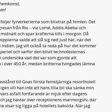
 hemkomst,
en!
 följer fyrverkerierna som blixtrar på himlen. Det
ygresan från Rio – via Lomé, Addis Abeba och
 midnatt och spar krafterna tills i morgon. Då
ippierna valde att slå sig ned just här, när det
 i Indien. Jag vill också ta reda på hur det kommer
mperiet och varför den blivit technofesternas
en undersöka vad det var som gjorde att
en i över 450 år, medan britterna tvingades lämna
vstånd till Goas första femstjärniga resorthotell
n vill han inte att hans lilla bil ska sänka min
 vars asfalt fortfarande är mjuk efter dagens
n och jag hastar över receptionens marmorgolv, där
 visar sig ligga på hotellets baksida. När jag