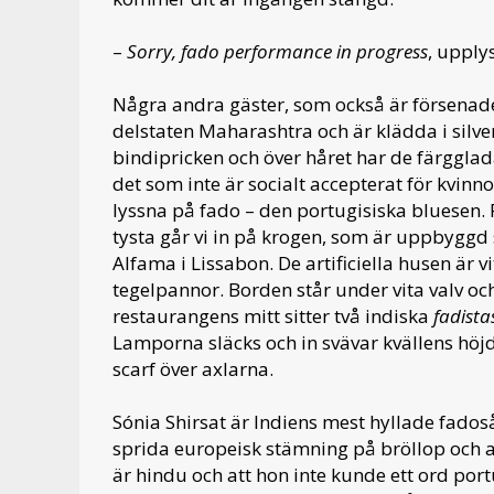
–
Sorry, fado performance in progress
, upply
Några andra gäster, som också är försenad
delstaten Maharashtra och är klädda i silv
bindipricken och över håret har de färgglada
det som inte är socialt accepterat för kvinnor
lyssna på fado – den portugisiska bluesen. 
tysta går vi in på krogen, som är uppbyggd 
Alfama i Lissabon. De artificiella husen är 
tegelpannor. Borden står under vita valv och
restaurangens mitt sitter två indiska
fadista
Lamporna släcks och in svävar kvällens höjd
scarf över axlarna.
Sónia Shirsat är Indiens mest hyllade fadoså
sprida europeisk stämning på bröllop och an
är hindu och att hon inte kunde ett ord port