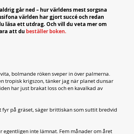
aldrig går ned – hur världens mest sorgsna
usifona världen har gjort succé och redan
du läsa ett utdrag. Och vill du veta mer om
bara att du
beställer boken.
åvita, bolmande röken sveper in över palmerna.
 en tropisk krigszon, tänker jag när planet dunsar
iden har just brakat loss och en kavalkad av
 fyr på gräset, säger brittiskan som suttit bredvid
ar egentligen inte lämnat. Fem månader om året