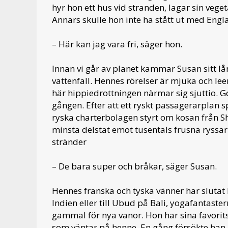
hyr hon ett hus vid stranden, lagar sin veg
Annars skulle hon inte ha stått ut med Engl
– Här kan jag vara fri, säger hon.
Innan vi går av planet kammar Susan sitt lån
vattenfall. Hennes rörelser är mjuka och le
här hippiedrottningen närmar sig sjuttio. G
gången. Efter att ett ryskt passagerarplan 
ryska charterbolagen styrt om kosan från Sha
minsta delstat emot tusentals frusna ryssar
stränder
– De bara super och bråkar, säger Susan.
Hennes franska och tyska vänner har slutat 
Indien eller till Ubud på Bali, yogafantastern
gammal för nya vanor. Hon har sina favorits
som väntar på henne. En gång försökte han b