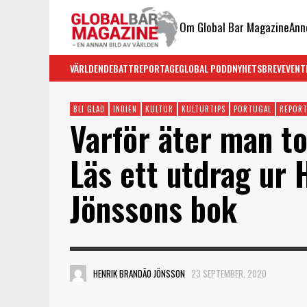
Om Global Bar Magazine
Ann
VÄRLDEN
DEBATT
REPORTAGE
GLOBAL PODD
NYHETSBREV
EVENT
BLI GLAD
INDIEN
KULTUR
KULTURTIPS
PORTUGAL
REPOR
Varför äter man t
Läs ett utdrag ur
Jönssons bok
HENRIK BRANDÃO JÖNSSON
23 SEPTEMBER, 2020