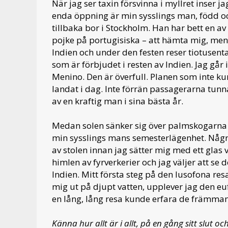
När jag ser taxin försvinna i myllret inser j
enda öppning är min sysslings man, född o
tillbaka bor i Stockholm. Han har bett en
pojke på portugisiska – att hämta mig, men j
Indien och under den festen reser tiotusental
som är förbjudet i resten av Indien. Jag går
Menino. Den är överfull. Planen som inte k
landat i dag. Inte förrän passagerarna tunn
av en kraftig man i sina bästa år.
Medan solen sänker sig över palmskogarna i 
min sysslings mans semesterlägenhet. Några
av stolen innan jag sätter mig med ett glas 
himlen av fyrverkerier och jag väljer att se
Indien. Mitt första steg på den lusofona res
mig ut på djupt vatten, upplever jag den e
en lång, lång resa kunde erfara de främma
Känna hur allt är i allt, på en gång sitt slut oc