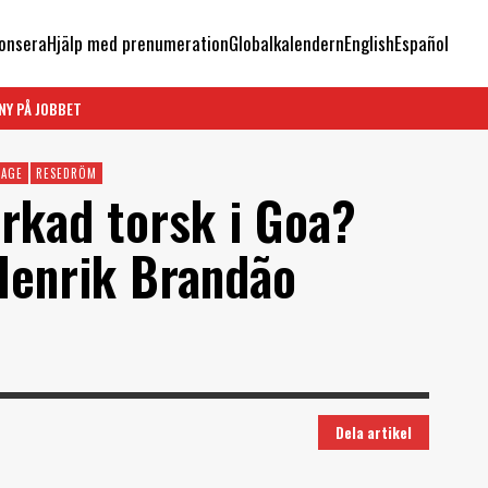
onsera
Hjälp med prenumeration
Globalkalendern
English
Español
NY PÅ JOBBET
TAGE
RESEDRÖM
orkad torsk i Goa?
 Henrik Brandão
Dela artikel