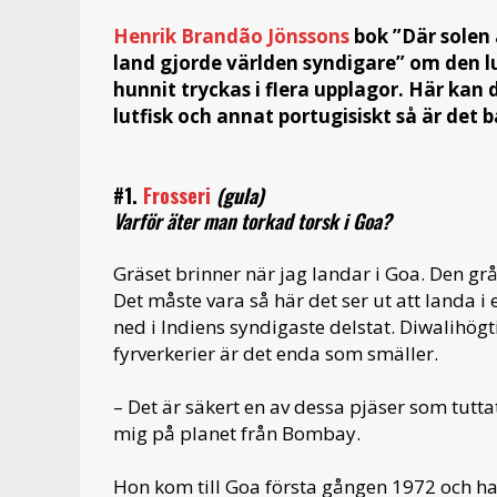
Henrik Brandão Jönssons
bok ”Där solen 
land gjorde världen syndigare” om den l
hunnit tryckas i flera upplagor. Här kan 
lutfisk och annat portugisiskt så är det 
#1.
Frosseri
(gula)
Varför äter man torkad torsk i Goa?
Gräset brinner när jag landar i Goa. Den gr
Det måste vara så här det ser ut att landa i
ned i Indiens syndigaste delstat. Diwalihögt
fyrverkerier är det enda som smäller.
– Det är säkert en av dessa pjäser som tuttat
mig på planet från Bombay.
Hon kom till Goa första gången 1972 och h