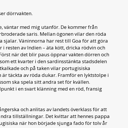
ser dörrvakten.
e, väntar med mig utanför. De kommer från
erbroderade saris. Mellan ögonen vilar den röda
 sjalar. Väninnorna har rest till Goa för att göra
 i resten av Indien – äta kött, dricka rödvin och
Först när det blir paus öppnar vakten dörren och
som ett kvarter i den sardinsstänkta stadsdelen
vitkalkade och på taken vilar portugisiska
 är täckta av röda dukar. Framför en lyktstolpe i
s
som ska spela sitt andra set för kvällen.
punkt i en svart klänning med en röd, fransig
ngerska och anlitas av landets överklass för att
dra tillställningar. Det kvittar att hennes pappa
ugisiska när hon började sjunga fado för tolv år