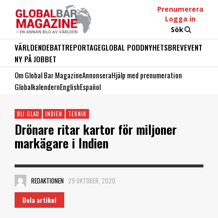
Prenumerera
Logga in
Sök
VÄRLDEN
DEBATT
REPORTAGE
GLOBAL PODD
NYHETSBREV
EVENT
NY PÅ JOBBET
Om Global Bar Magazine
Annonsera
Hjälp med prenumeration
Globalkalendern
English
Español
BLI GLAD
INDIEN
TEKNIK
Drönare ritar kartor för miljoner
markägare i Indien
REDAKTIONEN
29 OKTOBER, 2020
Dela artikel