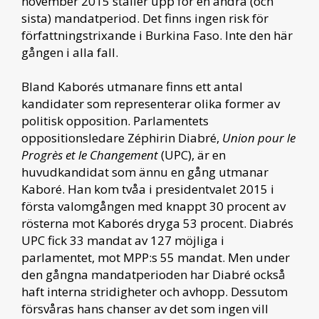
november 2015 ställer upp för en andra (och
sista) mandatperiod. Det finns ingen risk för
författningstrixande i Burkina Faso. Inte den här
gången i alla fall.
Bland Kaborés utmanare finns ett antal
kandidater som representerar olika former av
politisk opposition. Parlamentets
oppositionsledare Zéphirin Diabré,
Union pour le
Progrès et le Changement
(UPC), är en
huvudkandidat som ännu en gång utmanar
Kaboré. Han kom tvåa i presidentvalet 2015 i
första valomgången med knappt 30 procent av
rösterna mot Kaborés dryga 53 procent. Diabrés
UPC fick 33 mandat av 127 möjliga i
parlamentet, mot MPP:s 55 mandat. Men under
den gångna mandatperioden har Diabré också
haft interna stridigheter och avhopp. Dessutom
försvåras hans chanser av det som ingen vill