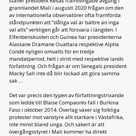
ställer president Keïtas framtvingade avgång i
grannlandet Mali i augusti 2020 frågan om den
av internationella observatörer ofta framförda
ståndpunkten att ”dåliga val är bättre än inga
val alls” verkligen går att försvara i längden. I
Elfenbenskusten och Guinea har presidenterna
Alassane Dramane Ouattara respektive Alpha
Condé nyligen omvalts för en tredje
mandatperiod, helt i strid med respektive lands
författning. Och frågan är om Senegals president
Macky Sall inte då blir lockad att göra samma
sak …
Det var precis den typen av författningstrixande
som ledde till Blaise Compaorés fall i Burkina
Faso i oktober 2014. Överlag växer sig folkliga
protester mot vanstyre allt starkare i Västafrika,
inte minst bland unga. Och säkert är att
övergångsstyret i Mali kommer ha direkt