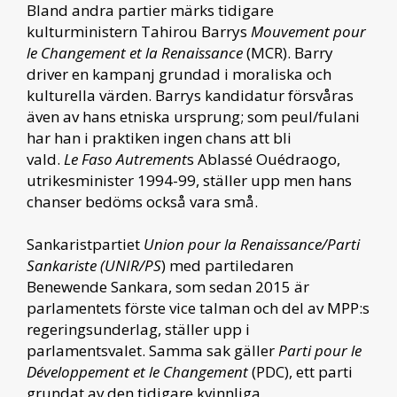
Bland andra partier märks tidigare
kulturministern Tahirou Barrys
Mouvement pour
le Changement et la Renaissance
(MCR). Barry
driver en kampanj grundad i moraliska och
kulturella värden. Barrys kandidatur försvåras
även av hans etniska ursprung; som peul/fulani
har han i praktiken ingen chans att bli
vald.
Le Faso Autrement
s Ablassé Ouédraogo,
utrikesminister 1994-99, ställer upp men hans
chanser bedöms också vara små.
Sankaristpartiet
Union pour la Renaissance/Parti
Sankariste (UNIR/PS
) med partiledaren
Benewende Sankara, som sedan 2015 är
parlamentets förste vice talman och del av MPP:s
regeringsunderlag, ställer upp i
parlamentsvalet. Samma sak gäller
Parti pour le
Développement et le Changement
(PDC), ett parti
grundat av den tidigare kvinnliga