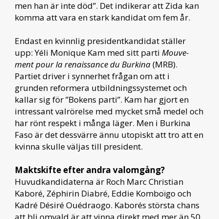
men han är inte död”. Det indikerar att Zida kan
komma att vara en stark kandidat om fem år.
Endast en kvinnlig presidentkandidat ställer
upp: Yéli Monique Kam med sitt parti
Mouve­
ment pour la renaissance du Burkina
(MRB).
Partiet driver i synnerhet frågan om att i
grunden reformera utbildningssystemet och
kallar sig för ”Bokens parti”. Kam har gjort en
intressant valrörelse med mycket små medel och
har rönt respekt i många läger. Men i Burkina
Faso är det dessvärre ännu utopiskt att tro att en
kvinna skulle väljas till president.
Maktskifte efter andra valomgång?
Huvudkandidaterna är Roch Marc Christian
Kaboré, Zéphirin Diabré, Eddie Komboïgo och
Kadré Désiré Ouédraogo. Kaborés största chans
att bli omvald är att vinna direkt med mer än 50