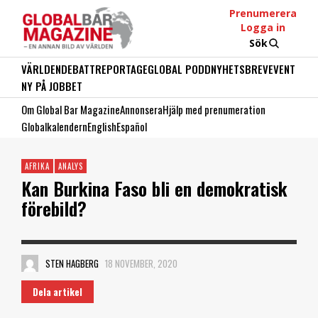
Prenumerera
Logga in
Sök
VÄRLDEN
DEBATT
REPORTAGE
GLOBAL PODD
NYHETSBREV
EVENT
NY PÅ JOBBET
Om Global Bar Magazine
Annonsera
Hjälp med prenumeration
Globalkalendern
English
Español
AFRIKA
ANALYS
Kan Burkina Faso bli en demokratisk
förebild?
STEN HAGBERG
18 NOVEMBER, 2020
Dela artikel