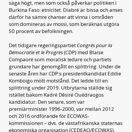
säga högt, men som också påverkar politiken i
Burkina Faso: etnicitet. Diabré är bissa och anses
därför ha sämre chanser att vinna i områden
som domineras av mossi, som beräknas utgöra
50 procent av befolkningen.
Det tidigare regeringspartiet
Congrès pour la
Démocratie et le Progrès
(CDP) med Blaise
Compaoré som moralisk ledare och partiets
grundare har genomgått en splittring. Under de
senaste åren har CDP:s presidentkandidat Eddie
Komboïgo mött motstånd. Det ledde till en
splittring under 2019. Utbrytarna ställde sig
istället bakom Kadré Désiré Ouédraogos
kandidatur. Den senare, som var
premiärminister 1996-2000, var mellan 2012
och 2016 ordförande för ECOWAS-
kommissionen – dvs. de västafrikanska staternas
ekonomiska organisation (CEDEAO/ECOWAS).