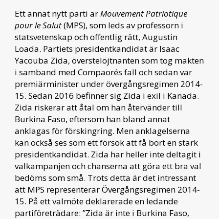
Ett annat nytt parti är
Mouvement Patriotique
pour le Salut
(MPS), som leds av professorn i
statsvetenskap och offentlig rätt, Augustin
Loada. Partiets presidentkandidat är Isaac
Yacouba Zida, överstelöjtnanten som tog makten
i samband med Compaorés fall och sedan var
premiärminister under övergångsregimen 2014-
15. Sedan 2016 befinner sig Zida i exil i Kanada.
Zida riskerar att åtal om han återvänder till
Burkina Faso, eftersom han bland annat
anklagas för förskingring. Men anklagelserna
kan också ses som ett försök att få bort en stark
presidentkandidat. Zida har heller inte deltagit i
valkampanjen och chanserna att göra ett bra val
bedöms som små. Trots detta är det intressant
att MPS representerar Övergångsregimen 2014-
15. På ett valmöte deklarerade en ledande
partiföreträdare: ”Zida är inte i Burkina Faso,