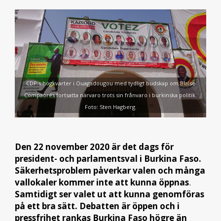
CDP:s högkvarter i Ouagadougou med tydligt budskap om Blaise
Compaorés fortsatta närvaro trots sin frånvaro i burkinska politik.
Foto: Sten Hagberg.
Den 22 november 2020 är det dags för
president- och parlamentsval i Burkina Faso.
Säkerhetsproblem påverkar valen och många
vallokaler kommer inte att kunna öppnas
.
Samtidigt ser valet ut att kunna genomföras
på ett bra sätt. Debatten är öppen och i
pressfrihet rankas Burkina Faso högre än