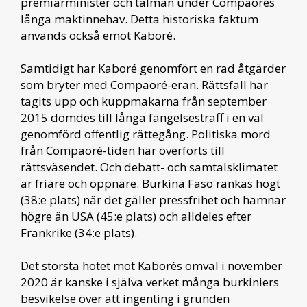
premiärminister och talman under Compaorés
långa maktinnehav. Detta historiska faktum
används också emot Kaboré.
Samtidigt har Kaboré genomfört en rad åtgärder
som bryter med Compaoré-eran. Rättsfall har
tagits upp och kuppmakarna från september
2015 dömdes till långa fängelsestraff i en väl
genomförd offentlig rättegång. Politiska mord
från Compaoré-tiden har överförts till
rättsväsendet. Och debatt- och samtalsklimatet
är friare och öppnare. Burkina Faso rankas högt
(38:e plats) när det gäller pressfrihet och hamnar
högre än USA (45:e plats) och alldeles efter
Frankrike (34:e plats).
Det största hotet mot Kaborés omval i november
2020 är kanske i själva verket många burkiniers
besvikelse över att ingenting i grunden