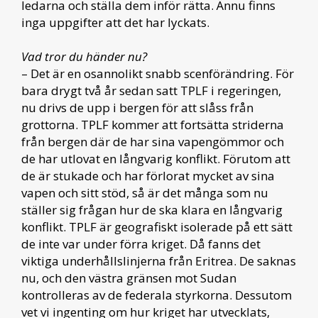
ledarna och ställa dem inför rätta. Ännu finns
inga uppgifter att det har lyckats.
Vad tror du händer nu?
– Det är en osannolikt snabb scenförändring. För
bara drygt två år sedan satt TPLF i regeringen,
nu drivs de upp i bergen för att slåss från
grottorna. TPLF kommer att fortsätta striderna
från bergen där de har sina vapengömmor och
de har utlovat en långvarig konflikt. Förutom att
de är stukade och har förlorat mycket av sina
vapen och sitt stöd, så är det många som nu
ställer sig frågan hur de ska klara en långvarig
konflikt. TPLF är geografiskt isolerade på ett sätt
de inte var under förra kriget. Då fanns det
viktiga underhållslinjerna från Eritrea. De saknas
nu, och den västra gränsen mot Sudan
kontrolleras av de federala styrkorna. Dessutom
vet vi ingenting om hur kriget har utvecklats,