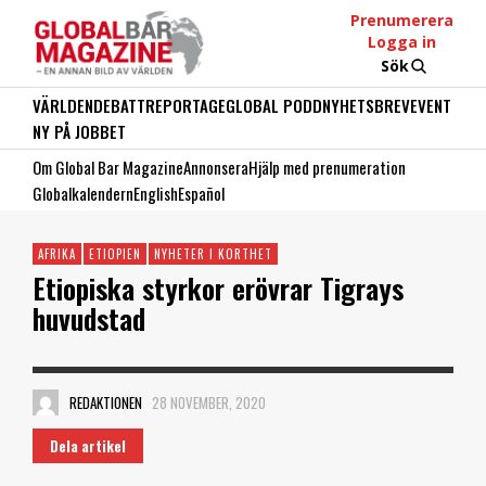
Prenumerera
Logga in
Sök
VÄRLDEN
DEBATT
REPORTAGE
GLOBAL PODD
NYHETSBREV
EVENT
NY PÅ JOBBET
Om Global Bar Magazine
Annonsera
Hjälp med prenumeration
Globalkalendern
English
Español
AFRIKA
ETIOPIEN
NYHETER I KORTHET
Etiopiska styrkor erövrar Tigrays
huvudstad
REDAKTIONEN
28 NOVEMBER, 2020
Dela artikel