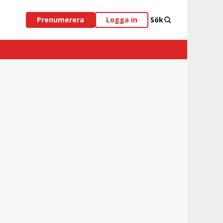
Prenumerera
Logga in
Sök