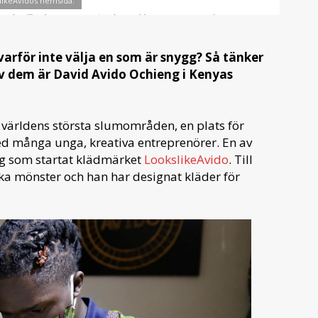
likeAvidos hemsida.
rför inte välja en som är snygg? Så tänker
 av dem är David Avido Ochieng i Kenyas
 världens största slumområden, en plats för
d många unga, kreativa entreprenörer. En av
g som startat klädmärket
LookslikeAvido
. Till
ka mönster och han har designat kläder för