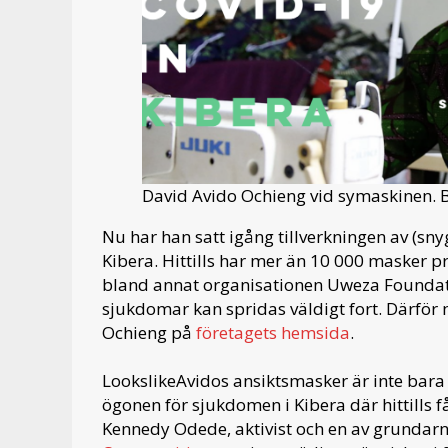
David Avido Ochieng vid symaskinen. B
Nu har han satt igång tillverkningen av (sny
Kibera. Hittills har mer än 10 000 masker p
bland annat organisationen Uweza Foundatio
sjukdomar kan spridas väldigt fort. Därför 
Ochieng på
företagets hemsida
.
LookslikeAvidos ansiktsmasker är inte bara sn
ögonen för sjukdomen i Kibera där hittills f
Kennedy Odede, aktivist och en av grundarn