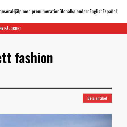
onsera
Hjälp med prenumeration
Globalkalendern
English
Español
NY PÅ JOBBET
tt fashion
Dela artikel