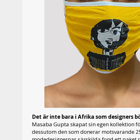
Det är inte bara i Afrika som designers 
Masaba Gupta skapat sin egen kollektion fö
dessutom den som donerar motsvarande 250 
modedesignernas särskilda fond ett paket