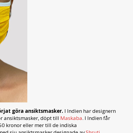
börjat göra ansiktsmasker.
I Indien har designern
r ansiktsmasker, döpt till
Maskaba
. I Indien får
kronor eller mer till de indiska
 med sju ansiktsmasker designade av
Shruti