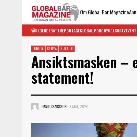
Om Global Bar Magazine
Ann
VÄRLDEN
DEBATT
REPORTAGE
GLOBAL PODD
NYHETSBREV
EVENT
INDIEN
KENYA
KULTUR
Ansiktsmasken – e
statement!
DAVID ISAKSSON
7 MAJ, 2020