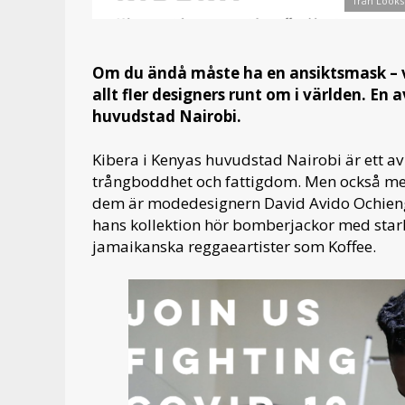
från Looks
Om du ändå måste ha en ansiktsmask – va
allt fler designers runt om i världen. En
huvudstad Nairobi.
Kibera i Kenyas huvudstad Nairobi är ett av
trångboddhet och fattigdom. Men också me
dem är modedesignern David Avido Ochien
hans kollektion hör bomberjackor med star
jamaikanska reggaeartister som Koffee.