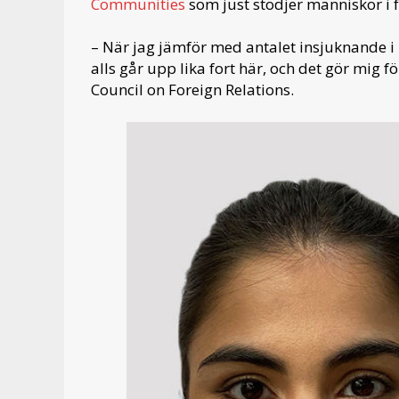
Communities
som just stödjer människor i 
– När jag jämför med antalet insjuknande i Ne
alls går upp lika fort här, och det gör mig f
Council on Foreign Relations.