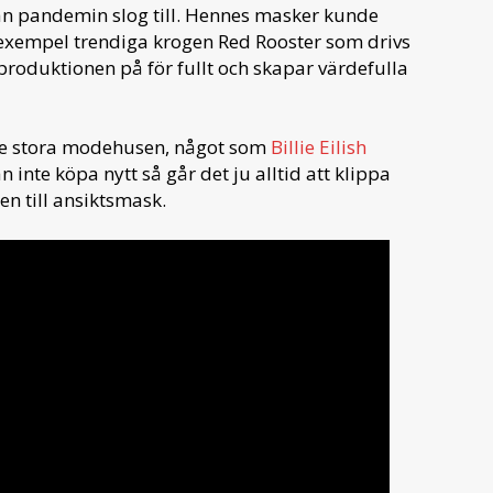
nan pandemin slog till. Hennes masker kunde
l exempel trendiga krogen Red Rooster som drivs
roduktionen på för fullt och skapar värdefulla
 de stora modehusen, något som
Billie Eilish
n inte köpa nytt så går det ju alltid att klippa
n till ansiktsmask.