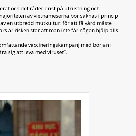
at och det råder brist på utrustning och
majoriteten av vietnameserna bor saknas i princip
av en utbredd mutkultur: för att få vård måste
 är risken stor att man inte får någon hjälp alls.
n omfattande vaccineringskampanj med början i
ra sig att leva med viruset”.