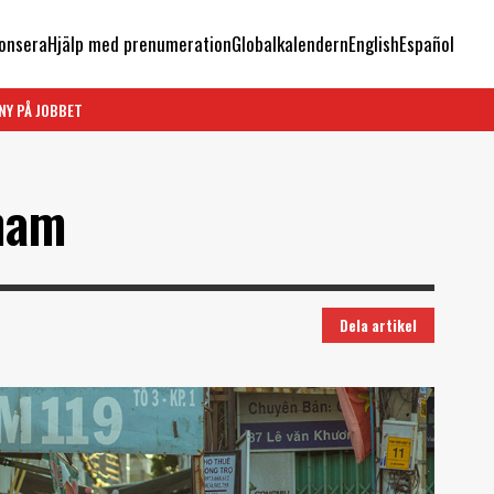
onsera
Hjälp med prenumeration
Globalkalendern
English
Español
NY PÅ JOBBET
nam
Dela artikel