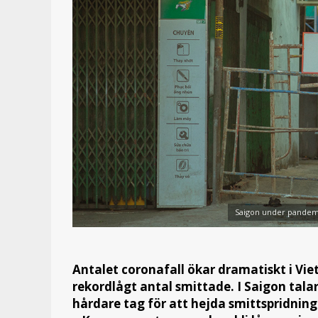
Saigon under pandemi
Antalet coronafall ökar dramatiskt i Vi
rekordlågt antal smittade. I Saigon tal
hårdare tag för att hejda smittspridning