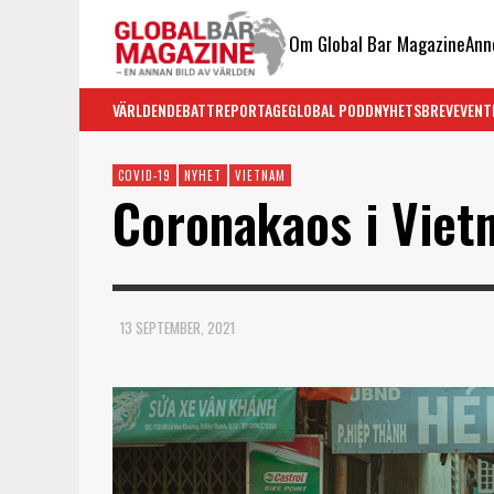
Om Global Bar Magazine
Ann
VÄRLDEN
DEBATT
REPORTAGE
GLOBAL PODD
NYHETSBREV
EVENT
COVID-19
NYHET
VIETNAM
Coronakaos i Viet
13 SEPTEMBER, 2021