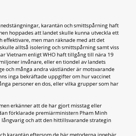
nedstängningar, karantän och smittspårning haft
men hoppades att landet skulle kunna utveckla ett
och effektivare, men man räknade med att det
 skulle alltså isolering och smittspårning samt viss
har Vietnam enligt WHO haft tillgång till nära 19
 miljoner invånare, eller en tiondel av landets
erige och många andra västländer är motsvarande
finns inga bekräftade uppgifter om hur vaccinet
ånga personer en dos, eller vilka grupper som har
men erkänner att de har gjort misstag eller
dan förklarade premiärministern Pham Minh
långvarig och att den hittillsvarande strategin
r och karantän eftersom de här metoderna innebär