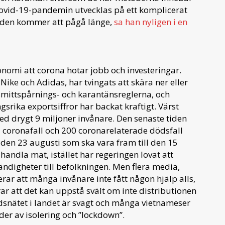
Covid-19-pandemin utvecklas på ett komplicerat
tt den kommer att pågå länge,
sa han nyligen i en
omi att corona hotar jobb och investeringar.
Nike och Adidas, har tvingats att skära ner eller
smittspårnings- och karantänsreglerna, och
srika exportsiffror har backat kraftigt. Värst
ed drygt 9 miljoner invånare. Den senaste tiden
coronafall och 200 coronarelaterade dödsfall
 den 23 augusti som ska vara fram till den 15
handla mat, istället har regeringen lovat att
ndigheter till befolkningen. Men flera media,
rar att många invånare inte fått någon hjälp alls,
ar att det kan uppstå svält om inte distributionen
nätet i landet är svagt och många vietnameser
er av isolering och ”lockdown”.