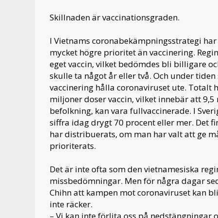
Skillnaden är vaccinationsgraden.
I Vietnams coronabekämpningsstrategi har 
mycket högre prioritet än vaccinering. Regi
eget vaccin, vilket bedömdes bli billigare 
skulle ta något år eller två. Och under tiden
vaccinering hålla coronaviruset ute. Totalt 
miljoner doser vaccin, vilket innebär att 9,5
befolkning, kan vara fullvaccinerade. I Sv
siffra idag drygt 70 procent eller mer. Det 
har distribuerats, om man har valt att ge m
prioriterats.
Det är inte ofta som den vietnamesiska regi
missbedömningar. Men för några dagar se
Chihn att kampen mot coronaviruset kan bli 
inte räcker.
– Vi kan inte förlita oss på nedstängninga