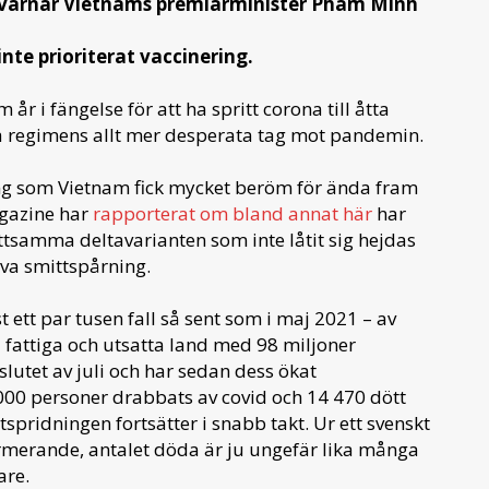
, varnar Vietnams premiärminister Pham Minh
inte prioriterat vaccinering.
r i fängelse för att ha spritt corona till åtta
a regimens allt mer desperata tag mot pandemin.
 som Vietnam fick mycket beröm för ända fram
gazine har
rapporterat om bland annat här
har
tsamma deltavarianten som inte låtit sig hejdas
iva smittspårning.
 ett par tusen fall så sent som i maj 2021 – av
 fattiga och utsatta land med 98 miljoner
slutet av juli och har sedan dess ökat
000 personer drabbats av covid och 14 470 dött
pridningen fortsätter i snabb takt. Ur ett svenskt
larmerande, antalet döda är ju ungefär lika många
are.