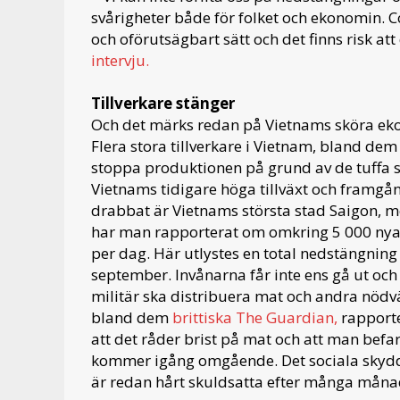
svårigheter både för folket och ekonomin. 
och oförutsägbart sätt och det finns risk a
intervju.
Tillverkare stänger
Och det märks redan på Vietnams sköra ekon
Flera stora tillverkare i Vietnam, bland dem 
stoppa produktionen på grund av de tuffa 
Vietnams tidigare höga tillväxt och framgång
drabbat är Vietnams största stad Saigon, m
har man rapporterat om omkring 5 000 nya 
per dag. Här utlystes en total nedstängning
september. Invånarna får inte ens gå ut och 
militär ska distribuera mat och andra nödvä
bland dem
brittiska The Guardian,
rapporte
att det råder brist på mat och att man befar
kommer igång omgående. Det sociala skydds
är redan hårt skuldsatta efter många månad