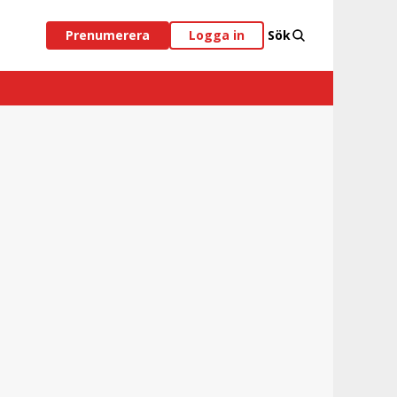
Prenumerera
Logga in
Sök