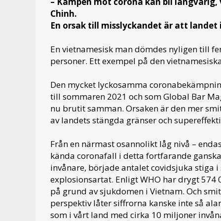
– Kampen mot corona kan bli långvarig
Chinh.
En orsak till misslyckandet är att landet 
En vietnamesisk man dömdes nyligen till fem å
personer. Ett exempel på den vietnamesisk
Den mycket lyckosamma coronabekämpning
till sommaren 2021 och som Global Bar Ma
nu brutit samman. Orsaken är den mer smit
av landets stängda gränser och supereffekt
Från en närmast osannolikt låg nivå – endast
kända coronafall i detta fortfarande ganska
invånare, började antalet covidsjuka stiga i 
explosionsartat. Enligt WHO har drygt 574 
på grund av sjukdomen i Vietnam. Och smitts
perspektiv låter siffrorna kanske inte så a
som i vårt land med cirka 10 miljoner invån