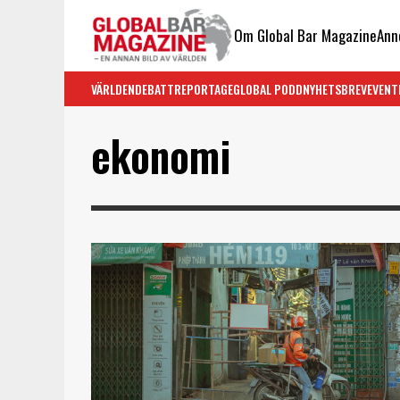
Om Global Bar Magazine
Ann
VÄRLDEN
DEBATT
REPORTAGE
GLOBAL PODD
NYHETSBREV
EVENT
ekonomi