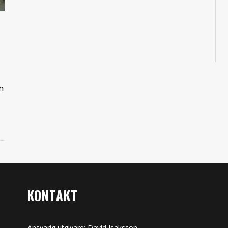
m
KONTAKT
Ansvarig utgivare: David Isaksson