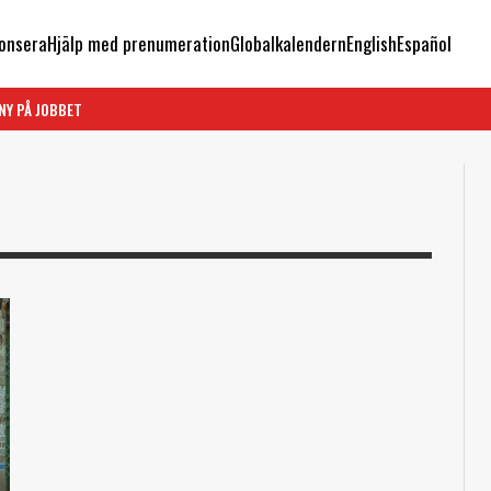
onsera
Hjälp med prenumeration
Globalkalendern
English
Español
NY PÅ JOBBET