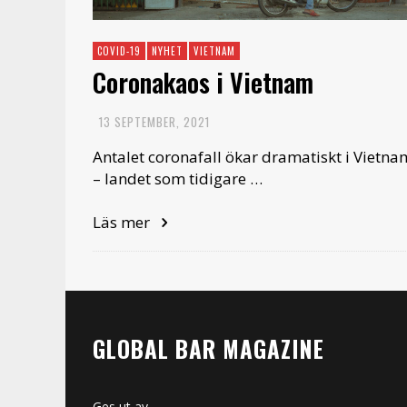
COVID-19
NYHET
VIETNAM
Coronakaos i Vietnam
13 SEPTEMBER, 2021
Antalet coronafall ökar dramatiskt i Vietna
– landet som tidigare …
Läs mer
GLOBAL BAR MAGAZINE
Ges ut av