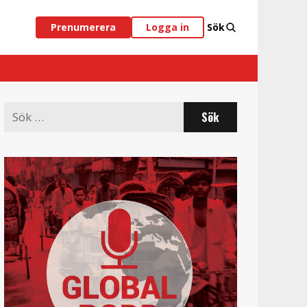
Prenumerera
Logga in
Sök
Search
for: