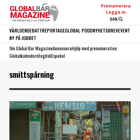
Prenumerera
Logga in
Sök
VÄRLDEN
DEBATT
REPORTAGE
GLOBAL PODD
NYHETSBREV
EVENT
NY PÅ JOBBET
Om Global Bar Magazine
Annonsera
Hjälp med prenumeration
Globalkalendern
English
Español
smittspårning