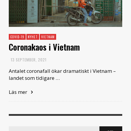
COVID-19
NYHET
VIETNAM
Coronakaos i Vietnam
13 SEPTEMBER, 2021
Antalet coronafall ökar dramatiskt i Vietnam –
landet som tidigare …
Läs mer
Search