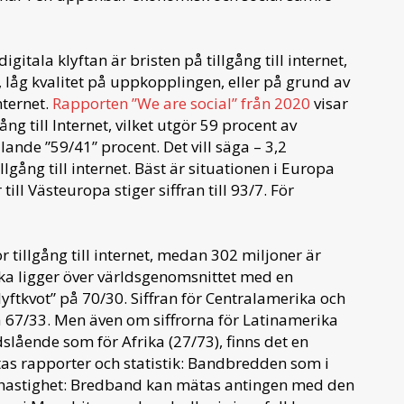
igitala klyftan är bristen på tillgång till internet,
 låg kvalitet på uppkopplingen, eller på grund av
ternet.
Rapporten ”We are social” från 2020
visar
ng till Internet, vilket utgör 59 procent av
lande ”59/41” procent. Det vill säga – 3,2
lgång till internet. Bäst är situationen i Europa
ll Västeuropa stiger siffran till 93/7. För
tillgång till internet, medan 302 miljoner är
ka ligger över världsgenomsnittet med en
yftkvot” på 70/30. Siffran för Centralamerika och
å 67/33. Men även om siffrorna för Latinamerika
dslående som för Afrika (27/73), finns det en
as rapporter och statistik: Bandbredden som i
gshastighet: Bredband kan mätas antingen med den