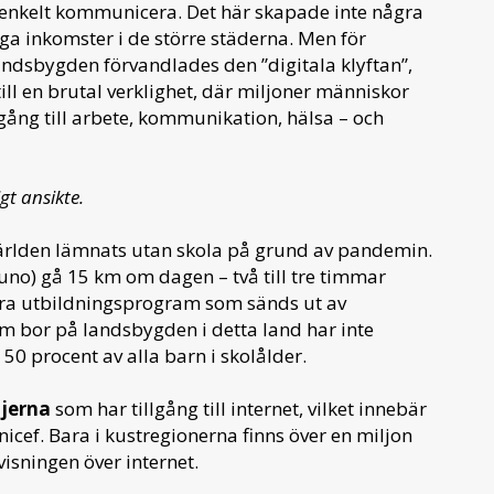
elt enkelt kommunicera. Det här skapade inte några
ga inkomster i de större städerna. Men för
ndsbygden förvandlades den ”digitala klyftan”,
 till en brutal verklighet, där miljoner människor
lgång till arbete, kommunikation, hälsa – och
gt ansikte.
 världen lämnats utan skola på grund av pandemin.
uno) gå 15 km om dagen – två till tre timmar
höra utbildningsprogram som sänds ut av
m bor på landsbygden i detta land har inte
n 50 procent av alla barn i skolålder.
ljerna
som har tillgång till internet, vilket innebär
Unicef. Bara i kustregionerna finns över en miljon
isningen över internet.