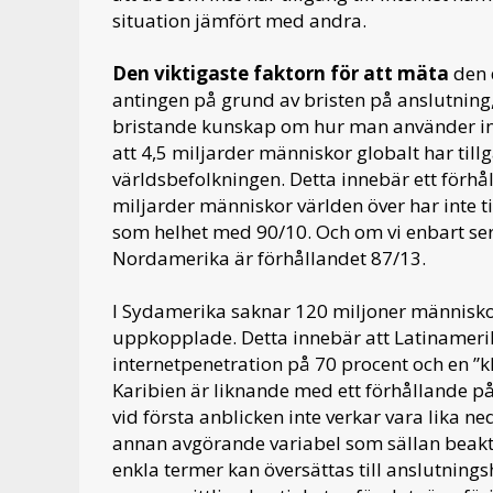
situation jämfört med andra.
Den viktigaste faktorn för att mäta
den d
antingen på grund av bristen på anslutning,
bristande kunskap om hur man använder in
att 4,5 miljarder människor globalt har tillgå
världsbefolkningen. Detta innebär ett förhål
miljarder människor världen över har inte til
som helhet med 90/10. Och om vi enbart ser ti
Nordamerika är förhållandet 87/13.
I Sydamerika saknar 120 miljoner människor 
uppkopplade. Detta innebär att Latinameri
internetpenetration på 70 procent och en ”kl
Karibien är liknande med ett förhållande p
vid första anblicken inte verkar vara lika ne
annan avgörande variabel som sällan beakt
enkla termer kan översättas till anslutnin