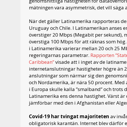
genomsnittliga hastigheten för dataöverförin
mätningen vara asymmetrisk, det vill säga 
När det gäller Latinamerika rapporteras de
Uruguay och Chile. I Latinamerikan anses
överstiger 20 Mbps (Megabit per sekund), 
överstiga 100 Mbps för att räknas som hög. 
i Latinamerika varierar mellan 20 och 25 Mb
regeringarnas parametrar.
Rapporten ”Stat
Caribbean”
visade att i inget av de latinam
internetanslutningar hastigheter högre än
anslutningar som närmar sig den genomsni
och Nordamerika, är nära 50 procent. Med 
i Europa skulle kalla ”smalband” och trots 
Latinamerika ens denna hastighet. Värst är 
jämförbar med den i Afghanistan eller Alger
Covid-19 har tvingat majoriteten
av invå
obligatorisk karantän. Internet blev därför e