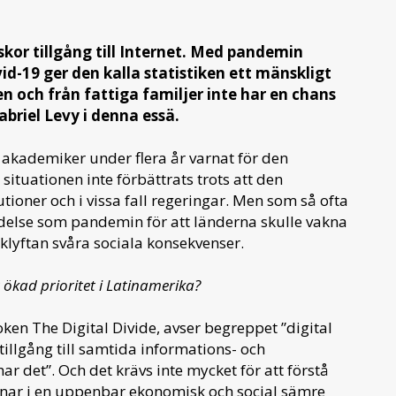
kor tillgång till Internet. Med pandemin
id-19 ger den kalla statistiken ett mänskligt
n och från fattiga familjer inte har en chans
abriel Levy i denna essä.
 akademiker under flera år varnat för den
situationen inte förbättrats trots att den
tutioner och i vissa fall regeringar. Men som så ofta
ndelse som pandemin för att länderna skulle vakna
a klyftan svåra sociala konsekvenser.
t ökad prioritet i Latinamerika?
ken The Digital Divide, avser begreppet ”digital
illgång till samtida informations- och
 det”. Och det krävs inte mycket för att förstå
hamnar i en uppenbar ekonomisk och social sämre