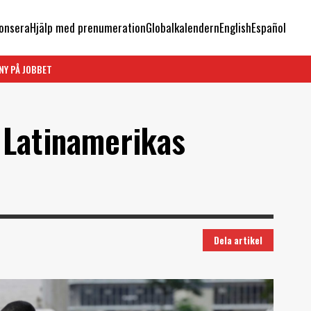
onsera
Hjälp med prenumeration
Globalkalendern
English
Español
NY PÅ JOBBET
 Latinamerikas
Dela artikel