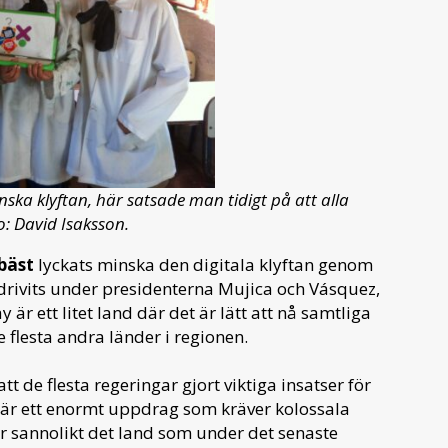
ska klyftan, här satsade man tidigt på att alla
o: David Isaksson.
bäst
lyckats minska den digitala klyftan genom
m drivits under presidenterna Mujica och Vásquez,
 ett litet land där det är lätt att nå samtliga
e flesta andra länder i regionen.
tt de flesta regeringar gjort viktiga insatser för
t är ett enormt uppdrag som kräver kolossala
är sannolikt det land som under det senaste