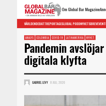
Om Global Bar Magazine
Ann
VÄRLDEN
DEBATT
REPORTAGE
GLOBAL PODD
NYHETSBREV
EVENT
ANALYS
COLOMBIA
COVID-19
LATINAMERIKA
NYHET
Pandemin avslöjar
digitala klyfta
GABRIEL LEVY
8 JULI, 2020