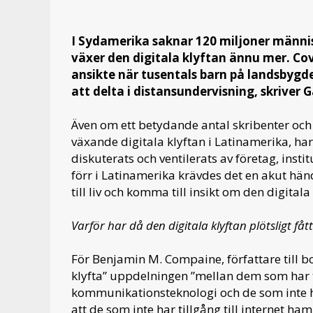
I Sydamerika saknar 120 miljoner männis
växer den digitala klyftan ännu mer. Cov
ansikte när tusentals barn på landsbygde
att delta i distansundervisning, skriver G
Även om ett betydande antal skribenter och
växande digitala klyftan i Latinamerika, har 
diskuterats och ventilerats av företag, insti
förr i Latinamerika krävdes det en akut hä
till liv och komma till insikt om den digital
Varför har då den digitala klyftan plötsligt fåt
För Benjamin M. Compaine, författare till bo
klyfta” uppdelningen ”mellan dem som har t
kommunikationsteknologi och de som inte har
att de som inte har tillgång till internet 