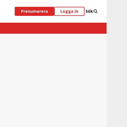
Prenumerera
Logga in
Sök