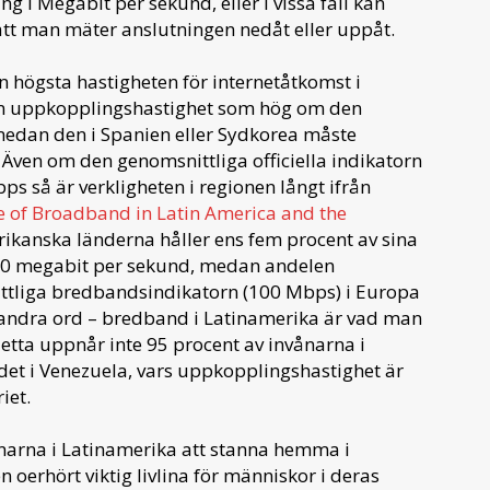
g i Megabit per sekund, eller i vissa fall kan
att man mäter anslutningen nedåt eller uppåt.
n högsta hastigheten för internetåtkomst i
 en uppkopplingshastighet som hög om den
medan den i Spanien eller Sydkorea måste
Även om den genomsnittliga officiella indikatorn
ps så är verkligheten i regionen långt ifrån
e of Broadband in Latin America and the
erikanska länderna håller ens fem procent av sina
 20 megabit per sekund, medan andelen
ttliga bredbandsindikatorn (100 Mbps) i Europa
andra ord – bredband i Latinamerika är vad man
detta uppnår inte 95 procent av invånarna i
det i Venezuela, vars uppkopplingshastighet är
iet.
narna i Latinamerika att stanna hemma i
n oerhört viktig livlina för människor i deras