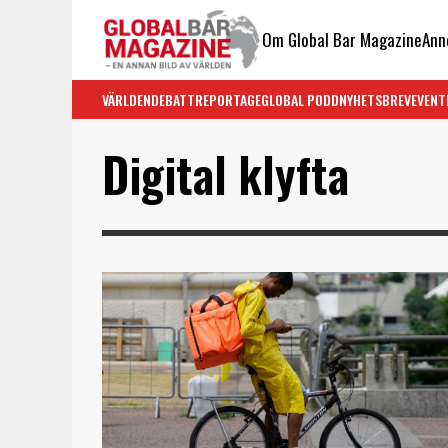
Om Global Bar Magazine
Ann
VÄRLDEN
DEBATT
REPORTAGE
GLOBAL PODD
NYHETSBREV
EVENT
Digital klyfta