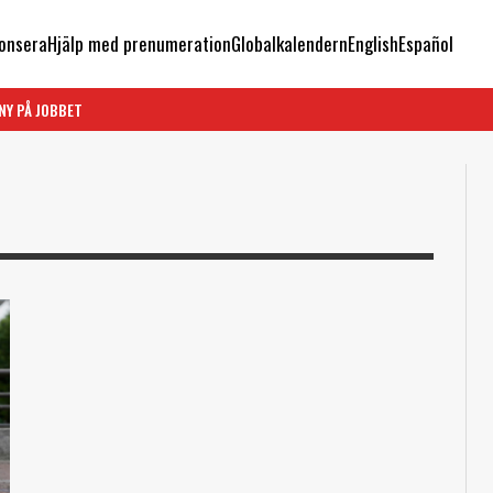
onsera
Hjälp med prenumeration
Globalkalendern
English
Español
NY PÅ JOBBET