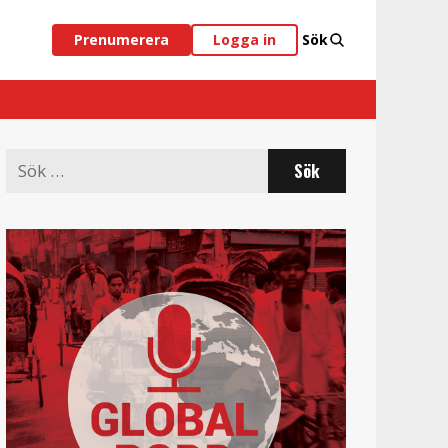
Prenumerera
Logga in
Sök
Search
for: