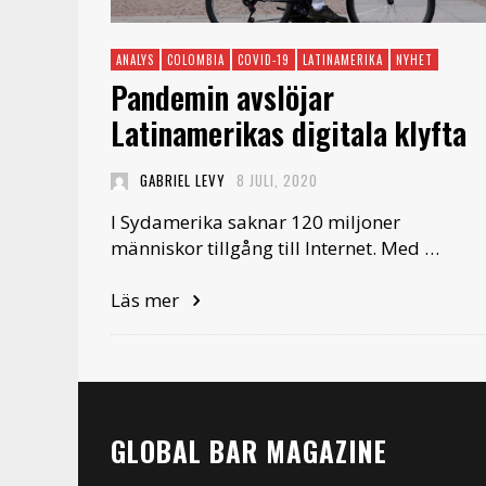
ANALYS
COLOMBIA
COVID-19
LATINAMERIKA
NYHET
Pandemin avslöjar
Latinamerikas digitala klyfta
GABRIEL LEVY
8 JULI, 2020
I Sydamerika saknar 120 miljoner
människor tillgång till Internet. Med …
Läs mer
GLOBAL BAR MAGAZINE