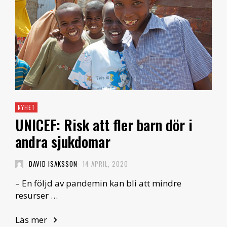
NYHET
UNICEF: Risk att fler barn dör i
andra sjukdomar
DAVID ISAKSSON
14 APRIL, 2020
– En följd av pandemin kan bli att mindre
resurser …
Läs mer