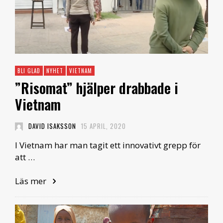
BLI GLAD
NYHET
VIETNAM
”Risomat” hjälper drabbade i
Vietnam
DAVID ISAKSSON
15 APRIL, 2020
I Vietnam har man tagit ett innovativt grepp för
att …
Läs mer