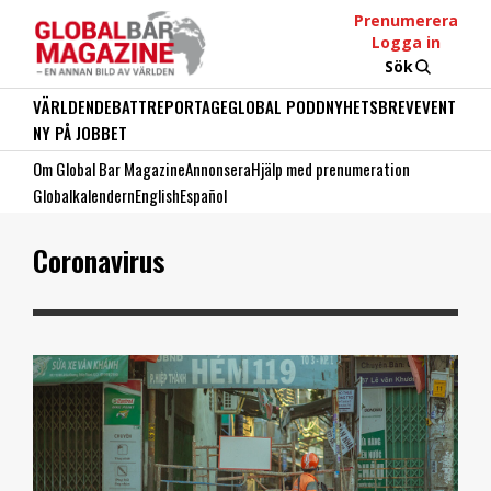
Prenumerera
Logga in
Sök
VÄRLDEN
DEBATT
REPORTAGE
GLOBAL PODD
NYHETSBREV
EVENT
NY PÅ JOBBET
Om Global Bar Magazine
Annonsera
Hjälp med prenumeration
Globalkalendern
English
Español
Coronavirus