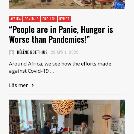
AFRIKA
COVID-19
ENGLISH
NYHET
“People are in Panic, Hunger is
Worse than Pandemics!”
HÉLÈNE BOËTHIUS
20 APRIL, 2020
Around Africa, we see how the efforts made
against Covid-19 …
Läs mer