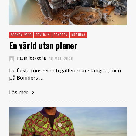
AGENDA 2030
COVID-19
EGYPTEN
KRÖNIKA
En värld utan planer
DAVID ISAKSSON
10 MAJ, 2020
De flesta museer och gallerier är stängda, men
på Bonniers …
Läs mer