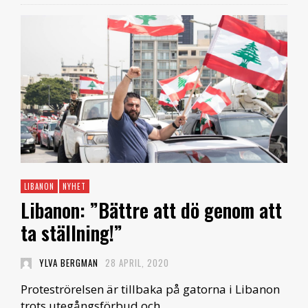
LIBANON
NYHET
Libanon: ”Bättre att dö genom att
ta ställning!”
YLVA BERGMAN
28 APRIL, 2020
Proteströrelsen är tillbaka på gatorna i Libanon
trots utegångsförbud och …