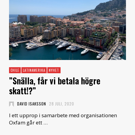
CHILE
LATINAMERIKA
NYHET
”Snälla, får vi betala högre
skatt!?”
DAVID ISAKSSON
28 JULI, 2020
I ett upprop i samarbete med organisationen
Oxfam går ett …