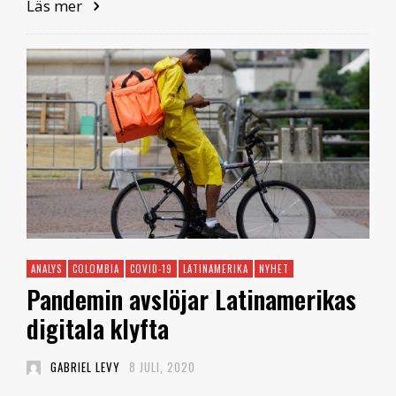
Läs mer
ANALYS
COLOMBIA
COVID-19
LATINAMERIKA
NYHET
Pandemin avslöjar Latinamerikas
digitala klyfta
GABRIEL LEVY
8 JULI, 2020