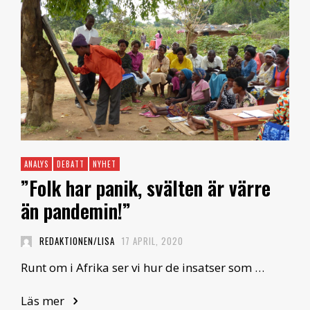
ANALYS
DEBATT
NYHET
”Folk har panik, svälten är värre
än pandemin!”
REDAKTIONEN/LISA
17 APRIL, 2020
Runt om i Afrika ser vi hur de insatser som …
Läs mer