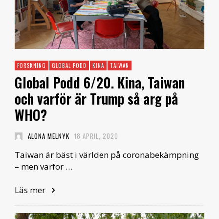
FORSKNING
GLOBAL PODD
KINA
TAIWAN
Global Podd 6/20. Kina, Taiwan
och varför är Trump så arg på
WHO?
ALONA MELNYK
18 APRIL, 2020
Taiwan är bäst i världen på coronabekämpning
– men varför …
Läs mer