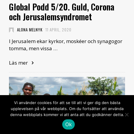
Global Podd 5/20. Guld, Corona
och Jerusalemsyndromet
ALONA MELNYK
11 APRIL, 2020
I Jerusalem ekar kyrkor, moskéer och synagogor
tomma, men vissa …
Läs mer
Vi använder cookies för att se till att vi ger dig den bästa
upplevelsen på vår webbplats. Om du fortsätter att använda
denna webbplats kommer vi att anta att du godkänner detta.
Ok