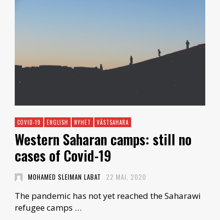
COVID-19
ENGLISH
NYHET
VÄSTSAHARA
Western Saharan camps: still no
cases of Covid-19
MOHAMED SLEIMAN LABAT
22 MAJ, 2020
The pandemic has not yet reached the Saharawi
refugee camps …