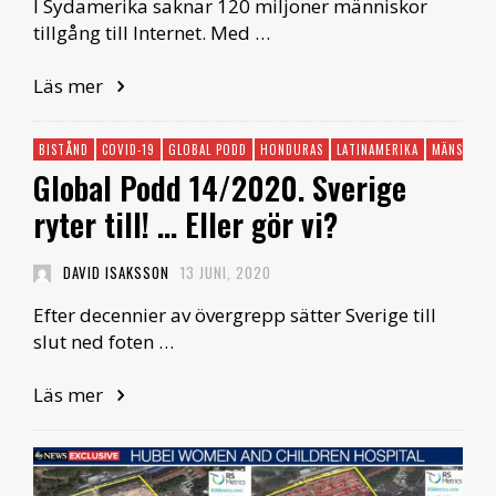
I Sydamerika saknar 120 miljoner människor
tillgång till Internet. Med …
Läs mer
BISTÅND
COVID-19
GLOBAL PODD
HONDURAS
LATINAMERIKA
MÄNSKLIGA
Global Podd 14/2020. Sverige
ryter till! … Eller gör vi?
DAVID ISAKSSON
13 JUNI, 2020
Efter decennier av övergrepp sätter Sverige till
slut ned foten …
Läs mer