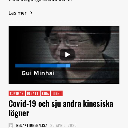
Läs mer
COVID-19
DEBATT
KINA
TIBET
Covid-19 och sju andra kinesiska
lögner
REDAKTIONEN/LISA
28 APRIL, 2020