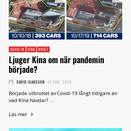
COVID-19
KINA
NYHET
Ljuger Kina om när pandemin
började?
DAVID ISAKSSON
10 JUNI, 2020
Började utbrottet av Covid-19 långt tidigare än
vad Kina hävdar? …
Läs mer