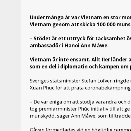
Under många år var Vietnam en stor mot
Vietnam genom att skicka 100 000 munsky
– Stödet är ett uttryck för tacksamhet ö
ambassadör i Hanoi Ann Måwe.
Vietnam är inte ensamt. Allt fler länd
som en del i diplomatin och kampen om po
Sveriges statsminister Stefan Löfven ring
Xuan Phuc för att prata coronabekämpning
– De var eniga om att stödja varandra och d
tog premiärminister Phúc initiativ till att 
munskydd, säger Ann Måwe, som tillträdde
Gåvan förmedlades vid en högtidlig ceremon