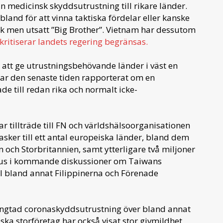
 medicinsk skyddsutrustning till rikare länder.
bland för att vinna taktiska fördelar eller kanske
rik men utsatt ”Big Brother”. Vietnam har dessutom
kritiserar landets regering begränsas.
att ge utrustningsbehövande länder i väst en
ar den senaste tiden rapporterat om en
de till redan rika och normalt icke-
r tillträde till FN och världshälsoorganisationen
sker till ett antal europeiska länder, bland dem
n och Storbritannien, samt ytterligare två miljoner
t plus i kommande diskussioner om Taiwans
ill bland annat Filippinerna och Förenade
ängtad coronaskyddsutrustning över bland annat
ska storföretag har också visat stor givmildhet