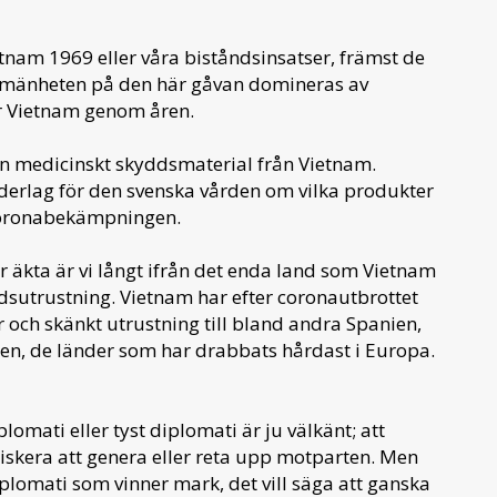
tnam 1969 eller våra biståndsinsatser, främst de
llmänheten på den här gåvan domineras av
ör Vietnam genom åren.
r in medicinskt skyddsmaterial från Vietnam.
derlag för den svenska vården om vilka produkter
 coronabekämpningen.
 äkta är vi långt ifrån det enda land som Vietnam
utrustning. Vietnam har efter coronautbrottet
r och skänkt utrustning till bland andra Spanien,
nien, de länder som har drabbats hårdast i Europa.
omati eller tyst diplomati är ju välkänt; att
 riskera att genera eller reta upp motparten. Men
lomati som vinner mark, det vill säga att ganska