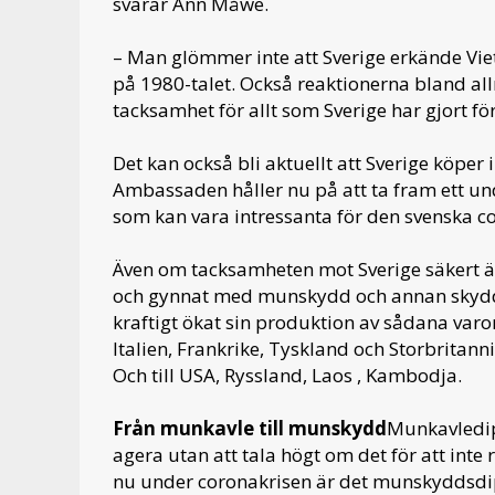
svarar Ann Måwe.
– Man glömmer inte att Sverige erkände Vie
på 1980-talet. Också reaktionerna bland a
tacksamhet för allt som Sverige har gjort f
Det kan också bli aktuellt att Sverige köpe
Ambassaden håller nu på att ta fram ett un
som kan vara intressanta för den svenska
Även om tacksamheten mot Sverige säkert är
och gynnat med munskydd och annan skydds
kraftigt ökat sin produktion av sådana varo
Italien, Frankrike, Tyskland och Storbritan
Och till USA, Ryssland, Laos , Kambodja.
Från munkavle till munskydd
Munkavledipl
agera utan att tala högt om det för att inte
nu under coronakrisen är det munskyddsdip