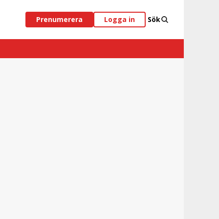
Prenumerera
Logga in
Sök