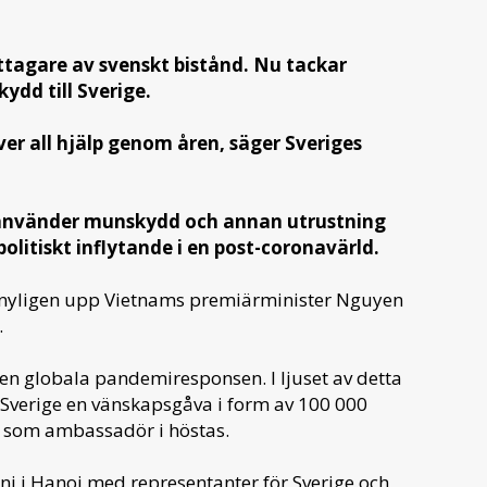
tagare av svenskt bistånd. Nu tackar
dd till Sverige.
ver all hjälp genom åren, säger Sveriges
er använder munskydd och annan utrustning
litiskt inflytande i en post-coronavärld.
de nyligen upp Vietnams premiärminister Nguyen
.
en globala pandemiresponsen. I ljuset av detta
ge Sverige en vänskapsgåva i form av 100 000
 som ambassadör i höstas.
i i Hanoi med representanter för Sverige och