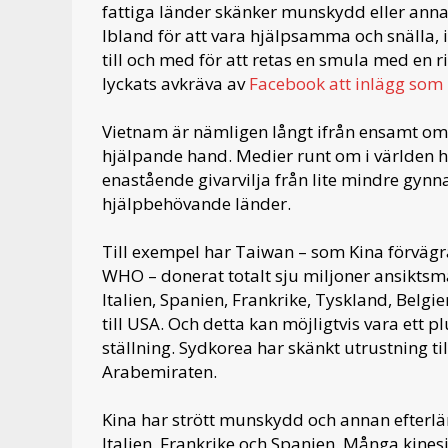
fattiga länder skänker munskydd eller annan
Ibland för att vara hjälpsamma och snälla, i
till och med för att retas en smula med en 
lyckats avkräva av
Facebook att inlägg som 
Vietnam är nämligen långt ifrån ensamt om 
hjälpande hand. Medier runt om i världen h
enastående givarvilja från lite mindre gynna
hjälpbehövande länder.
Till exempel har Taiwan – som Kina förvägra
WHO – donerat totalt sju miljoner ansiktsma
Italien, Spanien, Frankrike, Tyskland, Belgie
till USA. Och detta kan möjligtvis vara et
ställning. Sydkorea har skänkt utrustning t
Arabemiraten.
Kina har strött munskydd och annan efterl
Italien, Frankrike och Spanien. Många kinesi