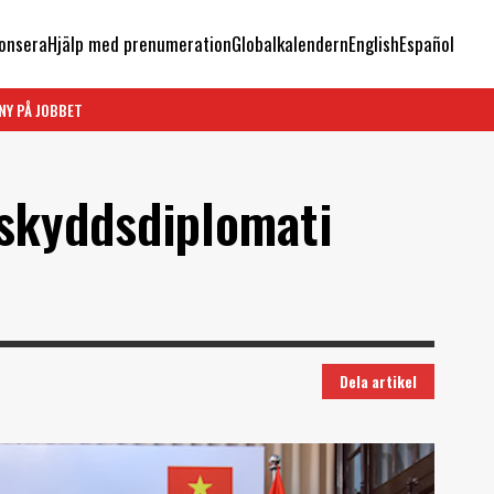
onsera
Hjälp med prenumeration
Globalkalendern
English
Español
NY PÅ JOBBET
skyddsdiplomati
Dela artikel