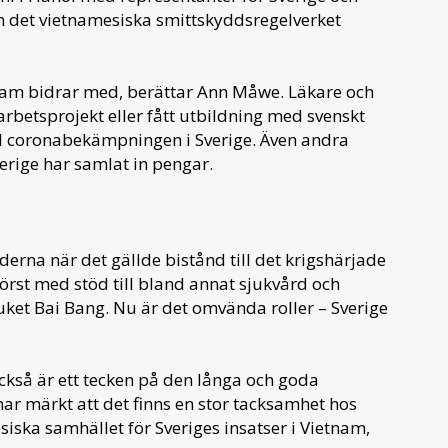
 det vietnamesiska smittskyddsregelverket
nam bidrar med, berättar Ann Måwe. Läkare och
rbetsprojekt eller fått utbildning med svenskt
till coronabekämpningen i Sverige. Även andra
verige har samlat in pengar.
derna när det gällde bistånd till det krigshärjade
törst med stöd till bland annat sjukvård och
uket Bai Bang. Nu är det omvända roller – Sverige
ckså är ett tecken på den långa och goda
har märkt att det finns en stor tacksamhet hos
siska samhället för Sveriges insatser i Vietnam,