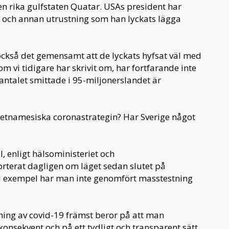
en rika gulfstaten Quatar. USAs president har
 och annan utrustning som han lyckats lägga
också det gemensamt att de lyckats hyfsat väl med
vi tidigare har skrivit om, har fortfarande inte
 antalet smittade i 95-miljonerslandet är
ietnamesiska coronastrategin? Har Sverige något
l, enligt hälsoministeriet och
terat dagligen om läget sedan slutet på
ill exempel har man inte genomfört masstestning
ing av covid-19 främst beror på att man
 konsekvent och på ett tydligt och transparent sätt