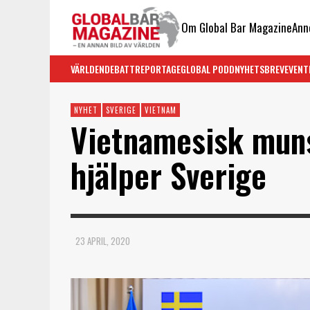
Om Global Bar Magazine
Ann
VÄRLDEN
DEBATT
REPORTAGE
GLOBAL PODD
NYHETSBREV
EVENT
NYHET
SVERIGE
VIETNAM
Vietnamesisk mun
hjälper Sverige
23 APRIL, 2020