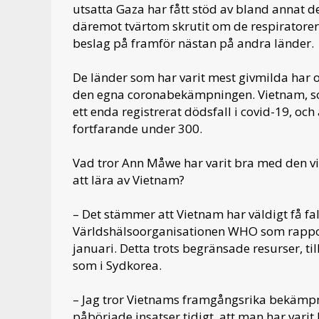
utsatta Gaza har fått stöd av bland annat d
däremot tvärtom skrutit om de respiratorer
beslag på framför nästan på andra länder.
De länder som har varit mest givmilda har 
den egna coronabekämpningen. Vietnam, som 
ett enda registrerat dödsfall i covid-19, och
fortfarande under 300.
Vad tror Ann Måwe har varit bra med den v
att lära av Vietnam?
– Det stämmer att Vietnam har väldigt få fal
Världshälsoorganisationen WHO som rappor
januari. Detta trots begränsade resurser, t
som i Sydkorea.
– Jag tror Vietnams framgångsrika bekämpn
påbörjade insatser tidigt, att man har varit