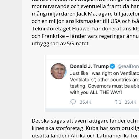
mot nuvarande och eventuella framtida hand
mångmiljardären Jack Ma, ägare till jättefö
och en miljon ansiktsmasker till USA och två
Teknikföretaget Huawei har donerat ansikt
och Frankrike – länder vars regeringar ännu in
utbyggnad av 5G-nätet.
Det ska sägas att även fattigare länder och 
kinesiska storföretag. Kuba har som bruklig
utsatta länder i Afrika och Latinamerika fö