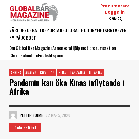
Prenumerera
Logga in
Sök
VÄRLDEN
DEBATT
REPORTAGE
GLOBAL PODD
NYHETSBREV
EVENT
NY PÅ JOBBET
Om Global Bar Magazine
Annonsera
Hjälp med prenumeration
Globalkalendern
English
Español
AFRIKA
ANALYS
COVID-19
KINA
TANZANIA
UGANDA
Pandemin kan öka Kinas inflytande i
Afrika
PETTER BOLME
22 MARS, 2020
Dela artikel