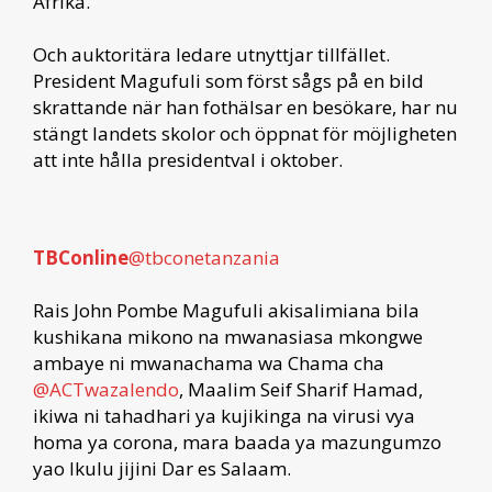
Afrika.
Och auktoritära ledare utnyttjar tillfället.
President Magufuli som först sågs på en bild
skrattande när han fothälsar en besökare, har nu
stängt landets skolor och öppnat för möjligheten
att inte hålla presidentval i oktober.
TBConline
@tbconetanzania
Rais John Pombe Magufuli akisalimiana bila
kushikana mikono na mwanasiasa mkongwe
ambaye ni mwanachama wa Chama cha
@ACTwazalendo
, Maalim Seif Sharif Hamad,
ikiwa ni tahadhari ya kujikinga na virusi vya
homa ya corona, mara baada ya mazungumzo
yao Ikulu jijini Dar es Salaam.