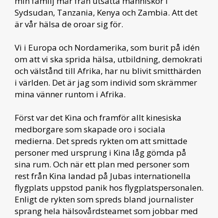
min familj mår från utsatta människor i
Sydsudan, Tanzania, Kenya och Zambia. Att det
är vår hälsa de oroar sig för.
Vi i Europa och Nordamerika, som burit på idén
om att vi ska sprida hälsa, utbildning, demokrati
och välstånd till Afrika, har nu blivit smitthärden
i världen. Det är jag som individ som skrämmer
mina vänner runtom i Afrika.
Först var det Kina och framför allt kinesiska
medborgare som skapade oro i sociala
medierna. Det spreds rykten om att smittade
personer med ursprung i Kina låg gömda på
sina rum. Och när ett plan med personer som
rest från Kina landad på Jubas internationella
flygplats uppstod panik hos flygplatspersonalen.
Enligt de rykten som spreds bland journalister
sprang hela hälsovårdsteamet som jobbar med