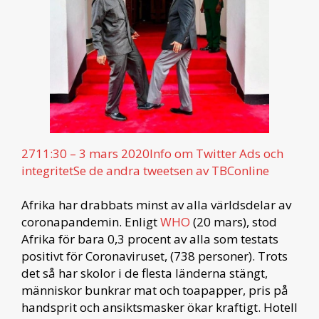
27
11:30 – 3 mars 2020
Info om Twitter Ads och
integritet
Se de andra tweetsen av TBConline
Afrika har drabbats minst av alla världsdelar av
coronapandemin. Enligt
WHO
(20 mars), stod
Afrika för bara 0,3 procent av alla som testats
positivt för Coronaviruset, (738 personer). Trots
det så har skolor i de flesta länderna stängt,
människor bunkrar mat och toapapper, pris på
handsprit och ansiktsmasker ökar kraftigt. Hotell