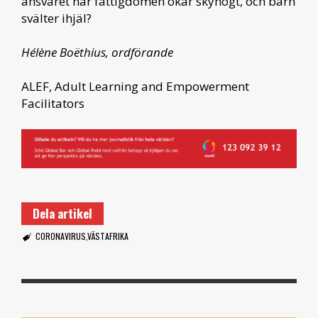
ansvaret när fattigdomen ökar skyhögt, och barn
svälter ihjäl?
Hélène Boëthius, ordförande
ALEF, Adult Learning and Empowerment
Facilitators
Dela artikel
CORONAVIRUS
VÄSTAFRIKA