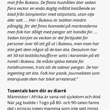
mat från Bukavu. De flesta hushållen äter sedan
flera veckor en enda daglig måltid bestående av
blad från bönplantor med sötpotatis, utan olja
eller salt. … Här i Bukavu är svälten mindre
påtaglig, för det finns livsmedel på marknaderna
men folk har dåligt med pengar att handla för. …
Sedan början av veckan är det förbjudet för
personer över 60 att gå ut i Bukavu, men man har
inte gett dem något så de kan äta. Dessutom har
ett 50-tal lastbilschaufförer satts i karantän på ett
hotell i Bukavu. De måste själva betala för
hotellrummen, trots att de saknar pengar. De har
ingenting att äta. Folk har panik. Journalisten som
intervjuade dem har blivit arresterad.”
Tusentals barn dör av diarré
Människor i Afrika är vana vid sjukdom och död.
När jag bodde i Togo på 80- och 90-talen fanns
det i princip ingen mamma som inte sett minst