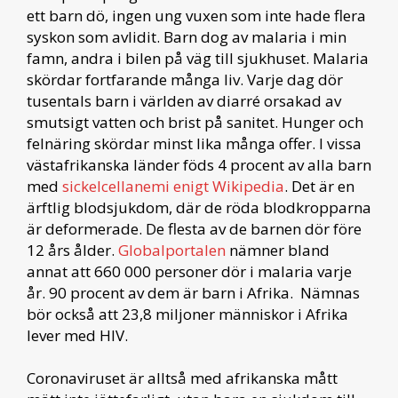
ett barn dö, ingen ung vuxen som inte hade flera
syskon som avlidit. Barn dog av malaria i min
famn, andra i bilen på väg till sjukhuset. Malaria
skördar fortfarande många liv. Varje dag dör
tusentals barn i världen av diarré orsakad av
smutsigt vatten och brist på sanitet. Hunger och
felnäring skördar minst lika många offer. I vissa
västafrikanska länder föds 4 procent av alla barn
med
sickelcellanemi enigt Wikipedia
. Det är en
ärftlig blodsjukdom, där de röda blodkropparna
är deformerade. De flesta av de barnen dör före
12 års ålder.
Globalportalen
nämner bland
annat att 660 000 personer dör i malaria varje
år. 90 procent av dem är barn i Afrika. Nämnas
bör också att 23,8 miljoner människor i Afrika
lever med HIV.
Coronaviruset är alltså med afrikanska mått