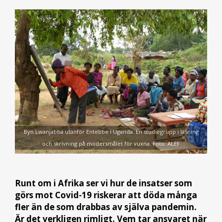
Byn Lwanjabba utanför Entebbe i Uganda. En studiegrupp i läsning
och skrivning på modersmålet för vuxna. Foto: ALEF
Runt om i Afrika ser vi hur de insatser som
görs mot Covid-19 riskerar att döda många
fler än de som drabbas av själva pandemin.
Är det verkligen rimligt. Vem tar ansvaret när