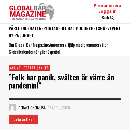
Prenumerera
Logga in
Sök
VÄRLDEN
DEBATT
REPORTAGE
GLOBAL PODD
NYHETSBREV
EVENT
NY PÅ JOBBET
Om Global Bar Magazine
Annonsera
Hjälp med prenumeration
Globalkalendern
English
Español
ANALYS
DEBATT
NYHET
”Folk har panik, svälten är värre än
pandemin!”
REDAKTIONEN/LISA
17 APRIL, 2020
Dela artikel