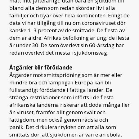
mätt inte jättefarligt, utan bara en sjukdom till
bland alla dem som redan skördar liv i alla
familjer och byar över hela kontinenten. Enligt de
data vi har tillgång till nu om coronaviruset dör
kanske 1–3 procent av de smittade. De flesta av
dem är äldre. Afrikas befolkning är ung; de flesta
är under 30. De som överlevt sin 60-årsdag har
redan överlevt det mesta i sjukdomsväg.
Åtgärder blir förödande
Åtgärder mot smittspridning som är mer eller
mindre bra och lämpliga i Europa kan bli
fullständigt förödande i fattiga länder. De
stränga restriktioner som införts i de flesta
afrikanska länderna riskerar att döda många fler
än viruset, framför allt genom svält och
fattigdom, men också genom rädsla och
panik. Det cirkulerar rykten om att alla som
smittats dör, att sjukdomen är värre än ebola.