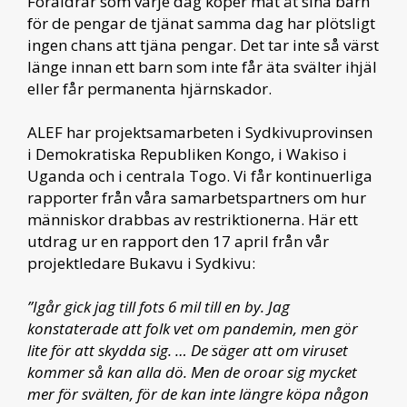
Föräldrar som varje dag köper mat åt sina barn
för de pengar de tjänat samma dag har plötsligt
ingen chans att tjäna pengar. Det tar inte så värst
länge innan ett barn som inte får äta svälter ihjäl
eller får permanenta hjärnskador.
ALEF har projektsamarbeten i Sydkivuprovinsen
i Demokratiska Republiken Kongo, i Wakiso i
Uganda och i centrala Togo. Vi får kontinuerliga
rapporter från våra samarbetspartners om hur
människor drabbas av restriktionerna. Här ett
utdrag ur en rapport den 17 april från vår
projektledare Bukavu i Sydkivu:
”Igår gick jag till fots 6 mil till en by. Jag
konstaterade att folk vet om pandemin, men gör
lite för att skydda sig. … De säger att om viruset
kommer så kan alla dö. Men de oroar sig mycket
mer för svälten, för de kan inte längre köpa någon