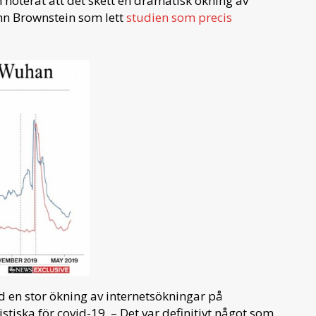
noterat att det skett en dramatisk ökning av
ohn Brownstein som lett
studien som precis
 en stor ökning av internetsökningar på
tiska för covid-19. – Det var definitivt något som