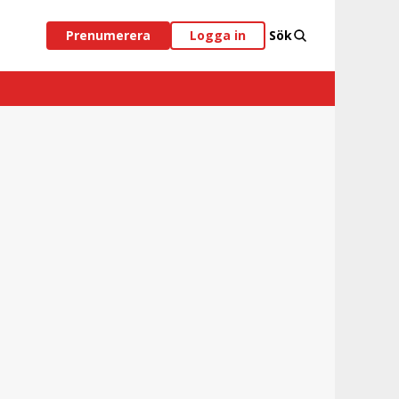
Prenumerera
Logga in
Sök