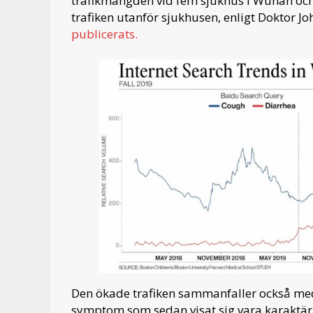
trafikmängden vid fem sjukhus i Wuhan och 
trafiken utanför sjukhusen, enligt Doktor J
publicerats.
Den ökade trafiken sammanfaller också med
symptom som sedan visat sig vara karaktäris