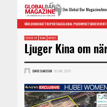
Om Global Bar Magazine
Ann
VÄRLDEN
DEBATT
REPORTAGE
GLOBAL PODD
NYHETSBREV
EVENT
COVID-19
KINA
NYHET
Ljuger Kina om nä
DAVID ISAKSSON
10 JUNI, 2020