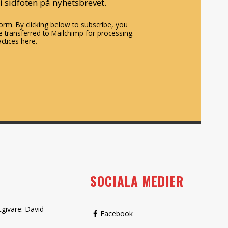
i sidfoten på nyhetsbrevet.
rm. By clicking below to subscribe, you
 transferred to Mailchimp for processing.
ctices here.
SOCIALA MEDIER
tgivare: David
Facebook