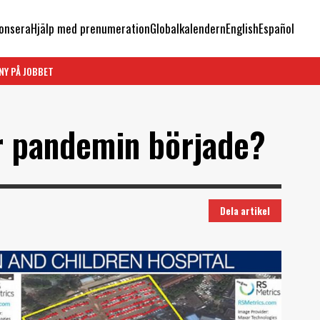
onsera
Hjälp med prenumeration
Globalkalendern
English
Español
NY PÅ JOBBET
r pandemin började?
Dela artikel