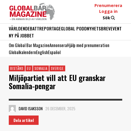
Prenumerera
Logga in
Sök
VÄRLDEN
DEBATT
REPORTAGE
GLOBAL PODD
NYHETSBREV
EVENT
NY PÅ JOBBET
Om Global Bar Magazine
Annonsera
Hjälp med prenumeration
Globalkalendern
English
Español
BISTÅND
EU
SOMALIA
SVERIGE
Miljöpartiet vill att EU granskar
Somalia-pengar
DAVID ISAKSSON
26 DECEMBER, 2025
Dela artikel