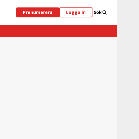
Prenumerera
Logga in
Sök