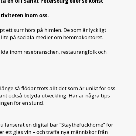
ta en öl i Sankt Petersburg eller se konst
tiviteten inom oss.
pt ett surr hörs på himlen. De som är lyckligt
ar lite på sociala medier om hemmakontoret.
ällda inom resebranschen, restaurangfolk och
nge så flödar trots allt det som är unikt för oss
kant också betyda utveckling. Här är några tips
ngen för en stund.
nu lanserat en digital bar ”Staythefuckhome” för
er ett glas vin – och träffa nya människor från