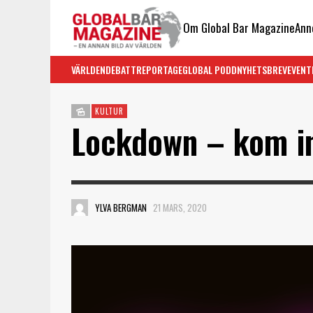
Om Global Bar Magazine
Ann
VÄRLDEN
DEBATT
REPORTAGE
GLOBAL PODD
NYHETSBREV
EVENT
KULTUR
Lockdown – kom i
YLVA BERGMAN
21 MARS, 2020