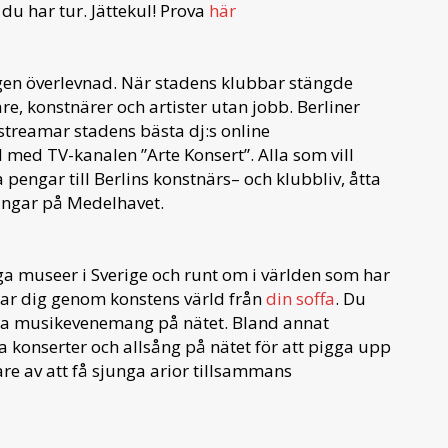
du har tur. Jättekul! Prova
här
 egen överlevnad. När stadens klubbar stängde
, konstnärer och artister utan jobb. Berliner
treamar stadens bästa dj:s online
 med TV-kanalen ”Arte Konsert”. Alla som vill
engar till Berlins konstnärs– och klubbliv, åtta
ktingar på Medelhavet.
a museer i Sverige och runt om i världen som har
tsar dig genom konstens värld från
din soffa
. Du
ra musikevenemang på nätet. Bland annat
konserter och allsång på nätet för att pigga upp
are av att få sjunga arior tillsammans