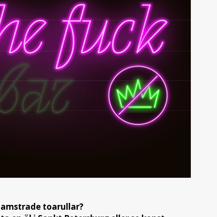
amstrade toarullar?