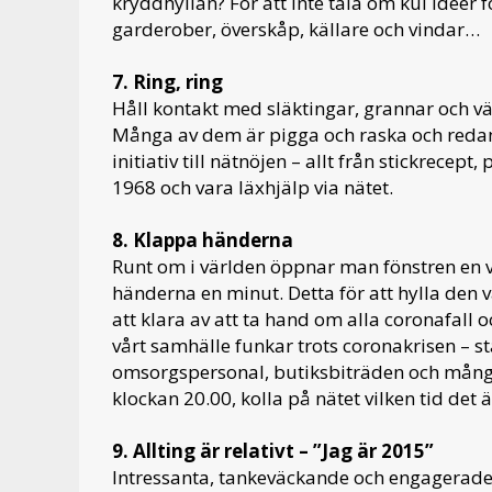
kryddhyllan? För att inte tala om kul idéer 
garderober, överskåp, källare och vindar…
7. Ring, ring
Håll kontakt med släktingar, grannar och
Många av dem är pigga och raska och redan 
initiativ till nätnöjen – allt från stickrecep
1968 och vara läxhjälp via nätet.
8. Klappa händerna
Runt om i världen öppnar man fönstren en vi
händerna en minut. Detta för att hylla den 
att klara av att ta hand om alla coronafall o
vårt samhälle funkar trots coronakrisen – s
omsorgspersonal, butiksbiträden och mån
klockan 20.00, kolla på nätet vilken tid det
9. Allting är relativt – ”Jag är 2015”
Intressanta, tankeväckande och engagerade