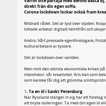
Varför inte partaja med Berlins bästa dj, 
direkt från din egen soffa.
Corona lockdown lockar också fram krea
Midnatt rådet. Det är tyst över staden. Knap
lottade arbetar digitalt hemifrån och skoj
Andra; hårt pressade egenföretagare, frist
kulturarbetare är tystare.
Det är lockdown över världen.
Men mitt den största ekonomiska krisen på lä
människor: vår kreativitet. Kris kan som be
som kanske får dig att glömma smittspridni
1
. Ta en öl i Sankt Petersburg
När Ryssland stänger in sig har ett företag 
att bryta isoleringen. Ta med din egen öl ell