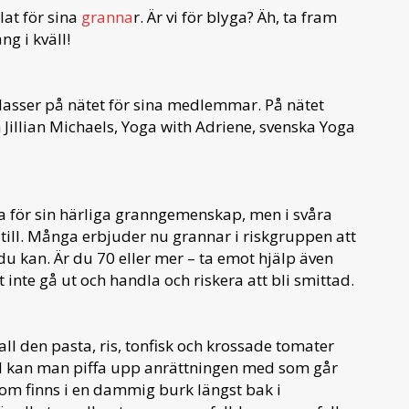
lat för sina
granna
r. Är vi för blyga? Äh, ta fram
ång i kväll!
asser på nätet för sina medlemmar. På nätet
 Jillian Michaels, Yoga with Adriene, svenska Yoga
a för sin härliga granngemenskap, men i svåra
 till. Många erbjuder nu grannar i riskgruppen att
du kan. Är du 70 eller mer – ta emot hjälp även
t inte gå ut och handla och riskera att bli smittad.
 all den pasta, ris, tonfisk och krossade tomater
Vad kan man piffa upp anrättningen med som går
r som finns i en dammig burk längst bak i