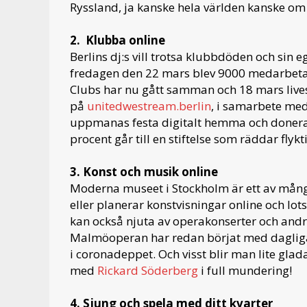
Ryssland, ja kanske hela världen kanske om 
2. Klubba online
Berlins dj:s vill trotsa klubbdöden och sin
fredagen den 22 mars blev 9000 medarbetare
Clubs har nu gått samman och 18 mars lives
på
unitedwestream.berlin
, i samarbete med
uppmanas festa digitalt hemma och donera p
procent går till en stiftelse som räddar fly
3. Konst och musik online
Moderna museet i Stockholm är ett av mång
eller planerar konstvisningar online och lo
kan också njuta av operakonserter och and
Malmöoperan har redan börjat med dagliga 
i coronadeppet. Och visst blir man lite glad
med
Rickard Söderberg
i full mundering!
4. Sjung och spela med ditt kvarter