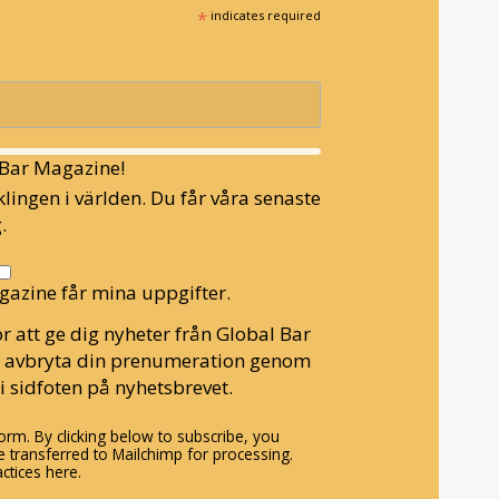
*
indicates required
l Bar Magazine!
lingen i världen. Du får våra senaste
.
gazine får mina uppgifter.
r att ge dig nyheter från Global Bar
n avbryta din prenumeration genom
i sidfoten på nyhetsbrevet.
rm. By clicking below to subscribe, you
 transferred to Mailchimp for processing.
ctices here.