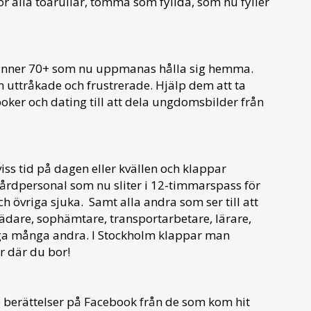
för alla toarullar, tomma som fyllda, som nu fyller
 vänner 70+ som nu uppmanas hålla sig hemma.
uttråkade och frustrerade. Hjälp dem att ta
t, poker och dating till att dela ungdomsbilder från
ss tid på dagen eller kvällen och klappar
vårdpersonal som nu sliter i 12-timmarspass för
ch övriga sjuka. Samt alla andra som ser till att
tädare, sophämtare, transportarbetare, lärare,
ga många andra. I Stockholm klappar man
 är där du bor!
 berättelser på Facebook från de som kom hit