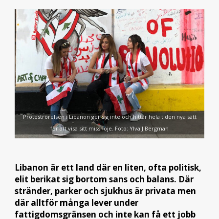
Proteströrelsen i Libanon ger sig inte och hittar hela tiden nya sätt
för att visa sitt missnöje. Foto: Ylva J Bergman
Libanon är ett land där en liten, ofta politisk,
elit berikat sig bortom sans och balans. Där
stränder, parker och sjukhus är privata men
där alltför många lever under
fattigdomsgränsen och inte kan få ett jobb