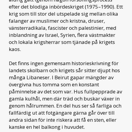
efter det blodiga inbördeskriget (1975–1990). Ett
krig som till stor del utspelade sig mellan olika
falanger av muslimer och kristna, druser,
vänsterradikala, fascister och palestinier, med
inblandning av Israel, Syrien, flera västmakter
och lokala krigsherrar som tjänade på krigets
kaos.
Det finns ingen gemensam historieskrivning för
landets skolbarn och krigets sår sitter djupt hos
många Libaneser. I Beirut gapar mängder av
övergivna hus tomma som en konstant
påminnelse av det som var. Hus fullpepprade av
gamla kulhål, men där träd och buskar växer in
genom hålrummen. En del hus ser så farliga och
fallfärdig ut att fotgängare gärna går över till
andra sidan för inte riskera att få en sten, eller
kanske en hel balkong i huvudet.