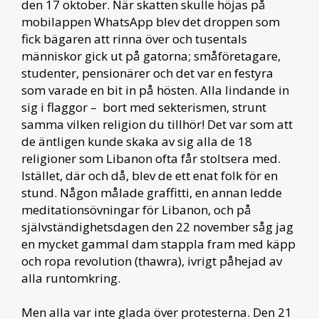
den 17 oktober. När skatten skulle höjas på
mobilappen WhatsApp blev det droppen som
fick bägaren att rinna över och tusentals
människor gick ut på gatorna; småföretagare,
studenter, pensionärer och det var en festyra
som varade en bit in på hösten. Alla lindande in
sig i flaggor – bort med sekterismen, strunt
samma vilken religion du tillhör! Det var som att
de äntligen kunde skaka av sig alla de 18
religioner som Libanon ofta får stoltsera med.
Istället, där och då, blev de ett enat folk för en
stund. Någon målade graffitti, en annan ledde
meditationsövningar för Libanon, och på
självständighetsdagen den 22 november såg jag
en mycket gammal dam stappla fram med käpp
och ropa revolution (thawra), ivrigt påhejad av
alla runtomkring.
Men alla var inte glada över protesterna. Den 21