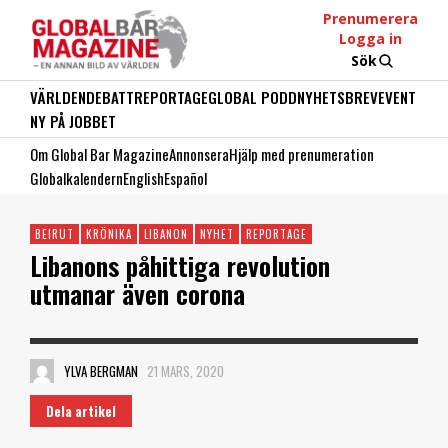
Prenumerera
Logga in
Sök
VÄRLDEN
DEBATT
REPORTAGE
GLOBAL PODD
NYHETSBREV
EVENT
NY PÅ JOBBET
Om Global Bar Magazine
Annonsera
Hjälp med prenumeration
Globalkalendern
English
Español
BEIRUT
KRÖNIKA
LIBANON
NYHET
REPORTAGE
Libanons påhittiga revolution
utmanar även corona
YLVA BERGMAN
21 MARS, 2020
Dela artikel