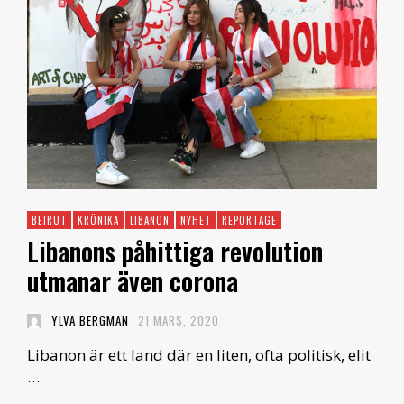
BEIRUT
KRÖNIKA
LIBANON
NYHET
REPORTAGE
Libanons påhittiga revolution
utmanar även corona
YLVA BERGMAN
21 MARS, 2020
Libanon är ett land där en liten, ofta politisk, elit
…