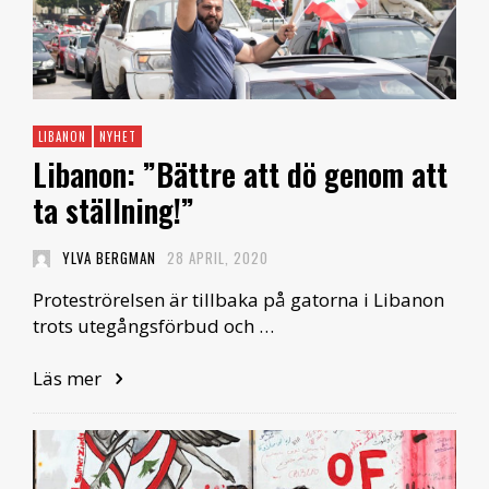
LIBANON
NYHET
Libanon: ”Bättre att dö genom att
ta ställning!”
YLVA BERGMAN
28 APRIL, 2020
Proteströrelsen är tillbaka på gatorna i Libanon
trots utegångsförbud och …
Läs mer