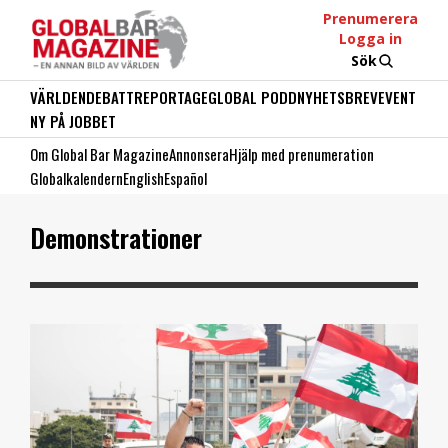
Prenumerera
Logga in
Sök
VÄRLDEN
DEBATT
REPORTAGE
GLOBAL PODD
NYHETSBREV
EVENT
NY PÅ JOBBET
Om Global Bar Magazine
Annonsera
Hjälp med prenumeration
Globalkalendern
English
Español
Demonstrationer