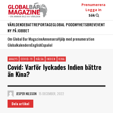
Prenumerera
Logga in
Sök
VÄRLDEN
DEBATT
REPORTAGE
GLOBAL PODD
NYHETSBREV
EVENT
NY PÅ JOBBET
Om Global Bar Magazine
Annonsera
Hjälp med prenumeration
Globalkalendern
English
Español
ANALYS
COVID-19
HÄLSA
INDIEN
KINA
Covid: Varför lyckades Indien bättre
än Kina?
JESPER NILSSON
15 DECEMBER, 2022
Dela artikel