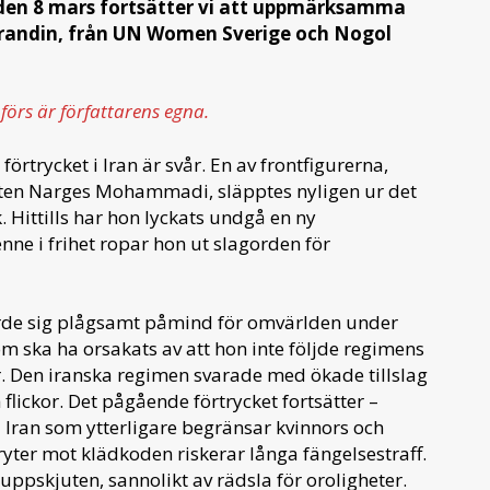
den 8 mars fortsätter vi att uppmärksamma
 Grandin, från UN Women Sverige och Nogol
förs är författarens egna.
rtrycket i Iran är svår. En av frontfigurerna,
sten Narges Mohammadi, släpptes nyligen ur det
 Hittills har hon lyckats undgå en ny
enne i frihet ropar hon ut slagorden för
gjorde sig plågsamt påmind för omvärlden under
m ska ha orsakats av att hon inte följde regimens
. Den iranska regimen svarade med ökade tillslag
flickor. Det pågående förtrycket fortsätter –
 Iran som ytterligare begränsar kvinnors och
ryter mot klädkoden riskerar långa fängelsestraff.
ppskjuten, sannolikt av rädsla för oroligheter.