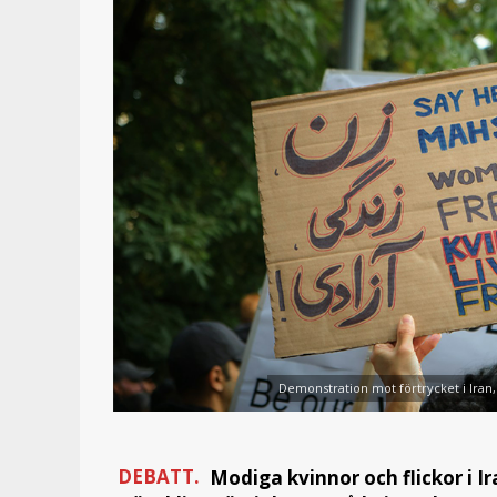
Demonstration mot förtrycket i Iran,
DEBATT.
Modiga kvinnor och flickor i I