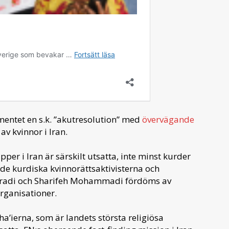
ntet en s.k. ”akutresolution” med
övervägande
av kvinnor i Iran.
per i Iran är särskilt utsatta, inte minst kurder
e kurdiska kvinnorättsaktivisterna och
Moradi och Sharifeh Mohammadi fördöms av
rganisationer.
’ierna, som är landets största religiösa