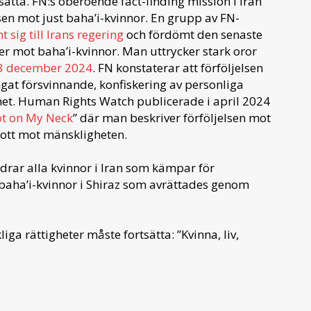
tsatta. FN:s oberoende fact-finding mission i Iran
lsen mot just baha’i-kvinnor. En grupp av FN-
t sig till Irans regering
och fördömt den senaste
r mot baha’i-kvinnor. Man uttrycker stark oror
23 december 2024
. FN konstaterar att förföljelsen
ngat försvinnande, konfiskering av personliga
ihet. Human Rights Watch publicerade i april 2024
t on My Neck
” där man beskriver förföljelsen mot
rott mot mänskligheten.
drar alla kvinnor i Iran som kämpar för
 baha’i-kvinnor i Shiraz som avrättades genom
ga rättigheter måste fortsätta: ”Kvinna, liv,