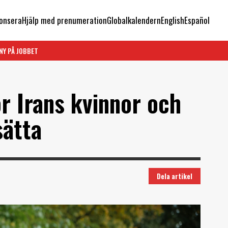
onsera
Hjälp med prenumeration
Globalkalendern
English
Español
NY PÅ JOBBET
r Irans kvinnor och
sätta
Dela artikel