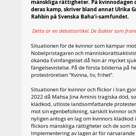
mänskliga rättigheter. På kvinnodagen 
deras kamp, skriver bland annat Ulrika
Rahbin på Svenska Baha’i-samfundet.
Detta är en debattartikel. De åsikter som fram
Situationen för de kvinnor som kämpar mot fö
Nobelpristagaren och människorättsaktivi
ökända Evinfängelset då hon är mycket sjuk.
fängelsevistelse. På de första bilderna på h
proteströrelsen ”Kvinna, liv, frihet”.
Situationen för kvinnor och flickor i Iran 
2022 då Mahsa Jina Aminis tragiska död, so
klädkod, utlöste landsomfattande protester
mot sin egenbefolkning, särskilt kvinnor och 
nyligen antogs en lag om kvinnors klädkod i
flickors mänskliga rättigheter och de som b
Implementering av lagen är för närvarande u