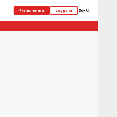
Prenumerera
Logga in
Sök