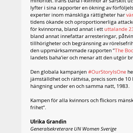
minoritet. Irans baha’i-kvinnor är särskilt u
lyfter i sina rapporter en ökning av förfölje
experter inom mänskliga rättigheter har
vän
tidens ökande och oproportionerliga attacke
för kvinnorna, bland annat i ett
uttalande 
bland annat innefattar arresteringar, påtvi
tillhörigheter och begränsning av rörelsefr
den uppmärksammade rapporten ”
The Boo
landets baha’ier och menar att den utgör b
Den globala kampanjen
#OurStoryIsOne
he
jämställdhet och rättvisa, precis som de 10
hängning under en och samma natt, 1983.
Kampen för alla kvinnors och flickors mänskli
frihet”.
Ulrika Grandin
Generalsekreterare UN Women Sverige