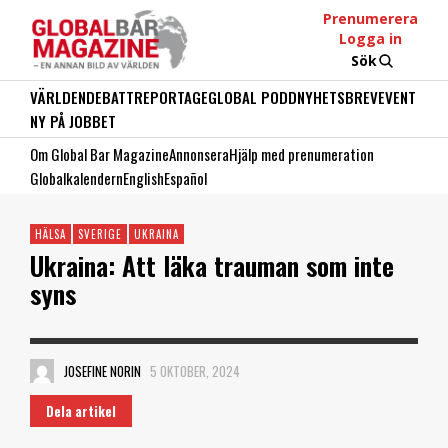
Prenumerera
Logga in
Sök
VÄRLDEN
DEBATT
REPORTAGE
GLOBAL PODD
NYHETSBREV
EVENT
NY PÅ JOBBET
Om Global Bar Magazine
Annonsera
Hjälp med prenumeration
Globalkalendern
English
Español
HÄLSA
SVERIGE
UKRAINA
Ukraina: Att läka trauman som inte
syns
JOSEFINE NORIN
5 OKTOBER, 2024
Dela artikel