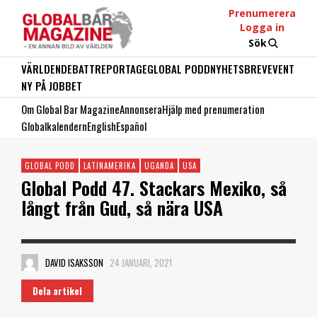
Prenumerera
Logga in
Sök
VÄRLDEN
DEBATT
REPORTAGE
GLOBAL PODD
NYHETSBREV
EVENT
NY PÅ JOBBET
Om Global Bar Magazine
Annonsera
Hjälp med prenumeration
Globalkalendern
English
Español
GLOBAL PODD
LATINAMERIKA
UGANDA
USA
Global Podd 47. Stackars Mexiko, så
långt från Gud, så nära USA
DAVID ISAKSSON
24 JANUARI, 2021
Dela artikel