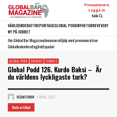
Prenumerera
Logga in
Sök
VÄRLDEN
DEBATT
REPORTAGE
GLOBAL PODD
NYHETSBREV
EVENT
NY PÅ JOBBET
Om Global Bar Magazine
Annonsera
Hjälp med prenumeration
Globalkalendern
English
Español
GLOBAL PODD
SVERIGE
TURKIET
Global Podd 126. Kurdo Baksi – Är
du världens lyckligaste turk?
REDAKTIONEN
2 APRIL, 2023
Dela artikel