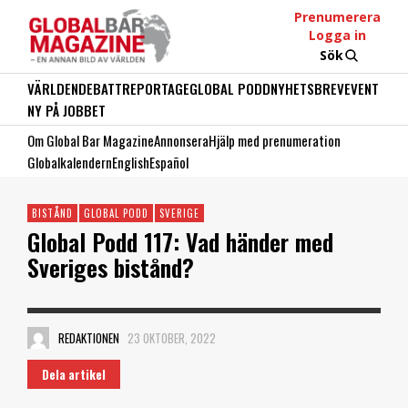
Prenumerera
Logga in
Sök
VÄRLDEN
DEBATT
REPORTAGE
GLOBAL PODD
NYHETSBREV
EVENT
NY PÅ JOBBET
Om Global Bar Magazine
Annonsera
Hjälp med prenumeration
Globalkalendern
English
Español
BISTÅND
GLOBAL PODD
SVERIGE
Global Podd 117: Vad händer med
Sveriges bistånd?
REDAKTIONEN
23 OKTOBER, 2022
Dela artikel