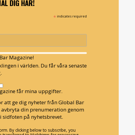
ÄL DIG HÄR!
*
indicates required
l Bar Magazine!
lingen i världen. Du får våra senaste
.
gazine får mina uppgifter.
r att ge dig nyheter från Global Bar
n avbryta din prenumeration genom
i sidfoten på nyhetsbrevet.
rm. By clicking below to subscribe, you
 transferred to Mailchimp for processing.