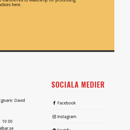
ctices here.
SOCIALA MEDIER
tgivare: David
Facebook
Instagram
1 10 00
lbar.se