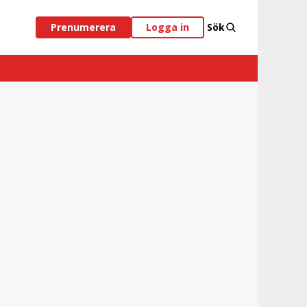
Prenumerera
Logga in
Sök