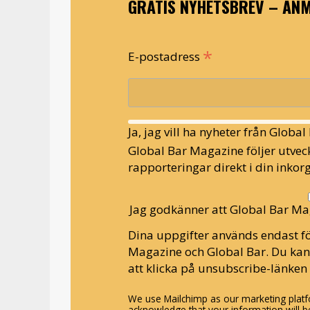
GRATIS NYHETSBREV – ANM
*
E-postadress
Ja, jag vill ha nyheter från Globa
Global Bar Magazine följer utveck
rapporteringar direkt i din inkorg
Jag godkänner att Global Bar Ma
Dina uppgifter används endast fö
Magazine och Global Bar. Du ka
att klicka på unsubscribe-länken 
We use Mailchimp as our marketing platfo
acknowledge that your information will be