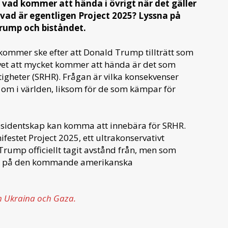
vad kommer att hända i övrigt när det gäller
h vad är egentligen Project 2025?
Lyssna på
Trump och biståndet.
kommer ske efter att Donald Trump tillträtt som
vet att mycket kommer att hända är det som
tigheter (SRHR). Frågan är vilka konsekvenser
t om i världen, liksom för de som kämpar för
esidentskap kan komma att innebära för SRHR.
festet Project 2025, ett ultrakonservativt
ump officiellt tagit avstånd från, men som
kan på den kommande amerikanska
om Ukraina och Gaza.