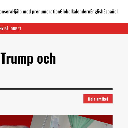
onsera
Hjälp med prenumeration
Globalkalendern
English
Español
NY PÅ JOBBET
 Trump och
Dela artikel