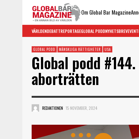
Om Global Bar Magazine
Ann
VÄRLDEN
DEBATT
REPORTAGE
GLOBAL PODD
NYHETSBREV
EVENT
GLOBAL PODD
MÄNSKLIGA RÄTTIGHETER
USA
Global podd #144.
aborträtten
REDAKTIONEN
15 NOVEMBER, 2024