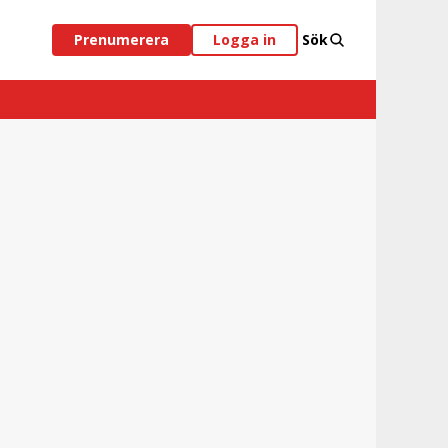
Prenumerera
Logga in
Sök