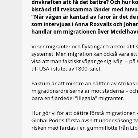
drivkraften att få det bättre? Och hur 
bistånd till tveksamma länder med huvu
”När vägen är kantad av faror är det d
som intervjuas i Anna Roxvalls och Johan
handlar om migrationen över Medelhave
Vi ser migranter och flyktingar framför allt
systemet. Men migration kan också vara ett ä
visa att man faktiskt vågar ge sig iväg – p
till USA i slutet av 1800-talet.
Faktum är att mindre än hälften av Afrikas 
migrationsrörelserna är mot städerna – och
bara en fjärdedel ”illegala” migranter.
Hur gör vi för att bättre förstå migration
Global Podds första avsnitt under säsong 
risken med färdas i en gummiflotte från Lib