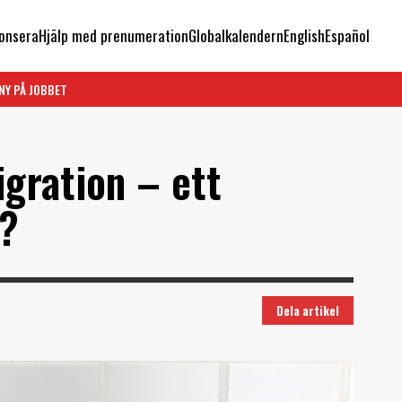
onsera
Hjälp med prenumeration
Globalkalendern
English
Español
NY PÅ JOBBET
gration – ett
r?
Dela artikel