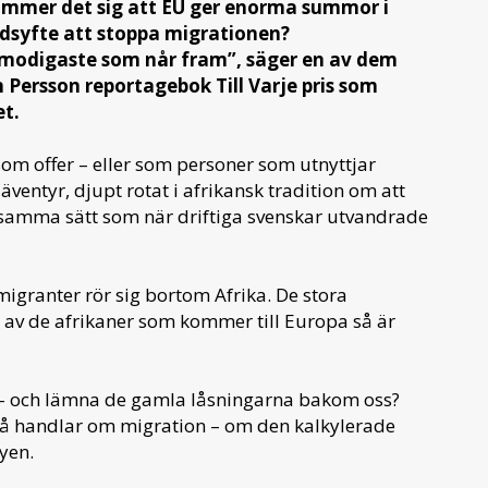
kommer det sig att EU ger enorma summor i
dsyfte att stoppa migrationen?
e modigaste som når fram”, säger en av dem
 Persson reportagebok Till Varje pris som
t.
 som offer – eller som personer som utnyttjar
ventyr, djupt rotat i afrikansk tradition om att
å samma sätt som när driftiga svenskar utvandrade
migranter rör sig bortom Afrika. De stora
 av de afrikaner som kommer till Europa så är
en – och lämna de gamla låsningarna bakom oss?
två handlar om migration – om den kalkylerade
yen.