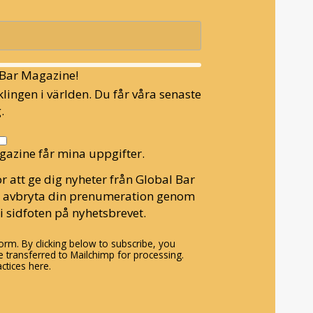
l Bar Magazine!
lingen i världen. Du får våra senaste
.
gazine får mina uppgifter.
r att ge dig nyheter från Global Bar
n avbryta din prenumeration genom
i sidfoten på nyhetsbrevet.
rm. By clicking below to subscribe, you
 transferred to Mailchimp for processing.
ctices here.