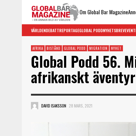
Om Global Bar Magazine
Ann
VÄRLDEN
DEBATT
REPORTAGE
GLOBAL PODD
NYHETSBREV
EVENT
AFRIKA
BISTÅND
GLOBAL PODD
MIGRATION
NYHET
Global Podd 56. Mi
afrikanskt äventy
DAVID ISAKSSON
28 MARS, 2021