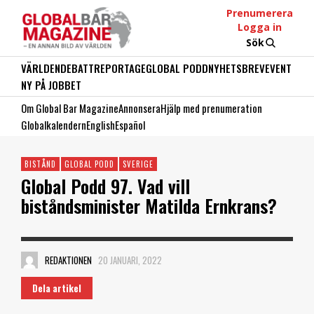
Prenumerera
Logga in
Sök
VÄRLDEN
DEBATT
REPORTAGE
GLOBAL PODD
NYHETSBREV
EVENT
NY PÅ JOBBET
Om Global Bar Magazine
Annonsera
Hjälp med prenumeration
Globalkalendern
English
Español
BISTÅND
GLOBAL PODD
SVERIGE
Global Podd 97. Vad vill
biståndsminister Matilda Ernkrans?
REDAKTIONEN
20 JANUARI, 2022
Dela artikel