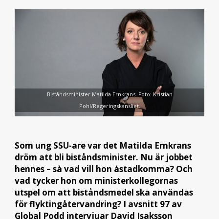
Biståndsminister Matilda Ernkrans. Foto: Kristian
Pohl/Regeringskansliet.
Som ung SSU-are var det Matilda Ernkrans
dröm att bli biståndsminister. Nu är jobbet
hennes – så vad vill hon åstadkomma? Och
vad tycker hon om ministerkollegornas
utspel om att biståndsmedel ska användas
för flyktingåtervandring? I avsnitt 97 av
Global Podd intervjuar David Isaksson