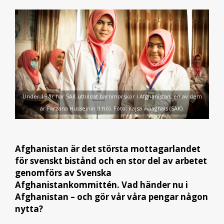
Under 15 år har SAK utbildat barnmorskor i Afghanistan, en av dem
är Farzana Husseinin (t hö). Foto: Kajsa Waaghals (SAK).
Afghanistan är det största mottagarlandet
för svenskt bistånd och en stor del av arbetet
genomförs av Svenska
Afghanistankommittén. Vad händer nu i
Afghanistan – och gör vår våra pengar någon
nytta?