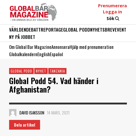
Prenumerera
Logga in
Sök
VÄRLDEN
DEBATT
REPORTAGE
GLOBAL PODD
NYHETSBREV
EVENT
NY PÅ JOBBET
Om Global Bar Magazine
Annonsera
Hjälp med prenumeration
Globalkalendern
English
Español
GLOBAL PODD
NYHET
TANZANIA
Global Podd 54. Vad händer i
Afghanistan?
DAVID ISAKSSON
14 MARS, 2021
Dela artikel