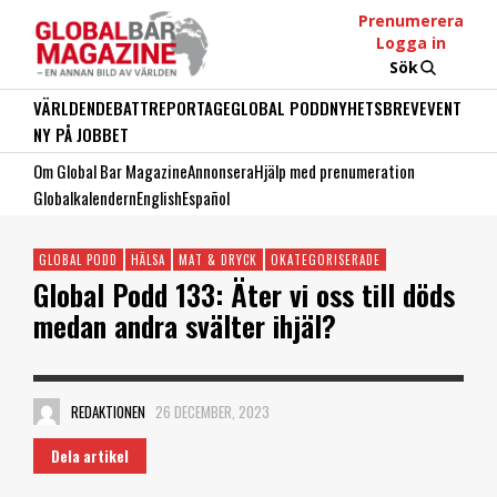
Prenumerera
Logga in
Sök
VÄRLDEN
DEBATT
REPORTAGE
GLOBAL PODD
NYHETSBREV
EVENT
NY PÅ JOBBET
Om Global Bar Magazine
Annonsera
Hjälp med prenumeration
Globalkalendern
English
Español
GLOBAL PODD
HÄLSA
MAT & DRYCK
OKATEGORISERADE
Global Podd 133: Äter vi oss till döds
medan andra svälter ihjäl?
REDAKTIONEN
26 DECEMBER, 2023
Dela artikel