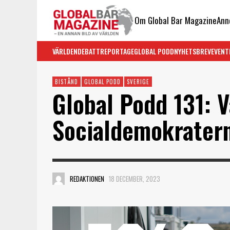
Om Global Bar Magazine
Ann
VÄRLDEN
DEBATT
REPORTAGE
GLOBAL PODD
NYHETSBREV
EVENT
BISTÅND
GLOBAL PODD
SVERIGE
Global Podd 131: V
Socialdemokrater
REDAKTIONEN
18 DECEMBER, 2023