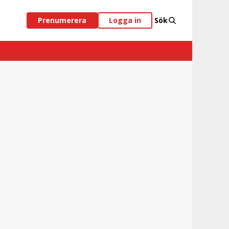
Prenumerera
Logga in
Sök