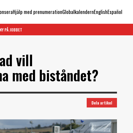
onsera
Hjälp med prenumeration
Globalkalendern
English
Español
NY PÅ JOBBET
ad vill
na med biståndet?
Dela artikel