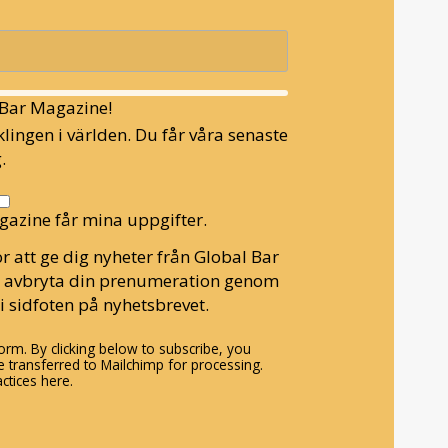
l Bar Magazine!
lingen i världen. Du får våra senaste
.
gazine får mina uppgifter.
r att ge dig nyheter från Global Bar
n avbryta din prenumeration genom
i sidfoten på nyhetsbrevet.
rm. By clicking below to subscribe, you
 transferred to Mailchimp for processing.
ctices here.