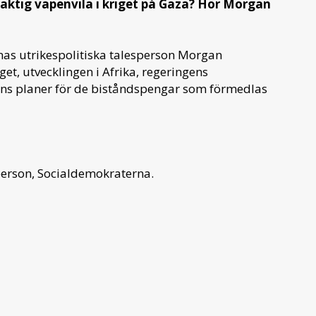
raktig vapenvila i kriget på Gaza? Hör Morgan
nas utrikespolitiska talesperson Morgan
et, utvecklingen i Afrika, regeringens
ns planer för de biståndspengar som förmedlas
person, Socialdemokraterna.