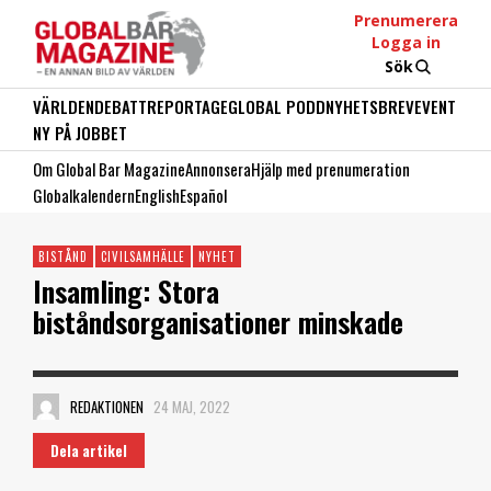
Prenumerera
Logga in
Sök
VÄRLDEN
DEBATT
REPORTAGE
GLOBAL PODD
NYHETSBREV
EVENT
NY PÅ JOBBET
Om Global Bar Magazine
Annonsera
Hjälp med prenumeration
Globalkalendern
English
Español
BISTÅND
CIVILSAMHÄLLE
NYHET
Insamling: Stora
biståndsorganisationer minskade
REDAKTIONEN
24 MAJ, 2022
Dela artikel