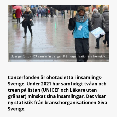
Sverige för UNHCR samlar in pengar. Från organisationens hemsida.
Cancerfonden är ohotad etta i insamlings-
Sverige. Under 2021 har samtidigt tvåan och
trean på listan (UNICEF och Läkare utan
gränser) minskat sina insamlingar. Det visar
ny statistik från branschorganisationen Giva
Sverige.