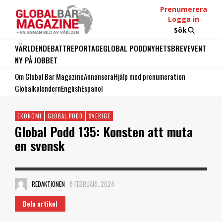
Prenumerera
Logga in
Sök
VÄRLDEN
DEBATT
REPORTAGE
GLOBAL PODD
NYHETSBREV
EVENT
NY PÅ JOBBET
Om Global Bar Magazine
Annonsera
Hjälp med prenumeration
Globalkalendern
English
Español
EKONOMI
GLOBAL PODD
SVERIGE
Global Podd 135: Konsten att muta
en svensk
REDAKTIONEN
8 FEBRUARI, 2024
Dela artikel