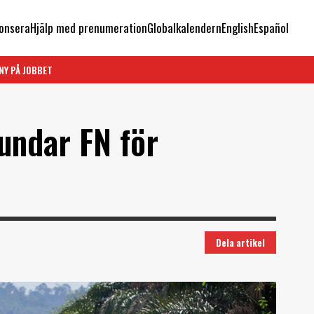
onsera
Hjälp med prenumeration
Globalkalendern
English
Español
NY PÅ JOBBET
undar FN för
Dela artikel