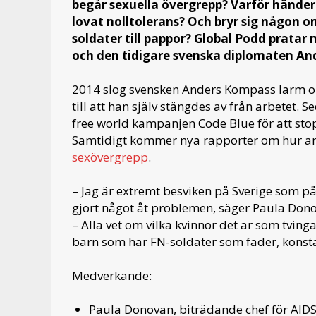
begår sexuella övergrepp? Varför händer 
lovat nolltolerans? Och bryr sig någon
soldater till pappor? Global Podd prat
och den tidigare svenska diplomaten An
2014 slog svensken Anders Kompass larm om
till att han själv stängdes av från arbetet. S
free world kampanjen Code Blue för att stop
Samtidigt kommer nya rapporter om hur ans
sexövergrepp
.
– Jag är extremt besviken på Sverige som på 
gjort något åt problemen, säger Paula Do
– Alla vet om vilka kvinnor det är som tvinga
barn som har FN-soldater som fäder, konst
Medverkande:
Paula Donovan, biträdande chef för AID