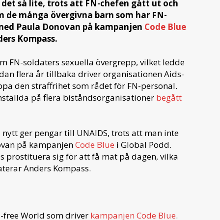
det så lite, trots att FN-chefen gått ut och
 om de många övergivna barn som har FN-
ar med Paula Donovan på kampanjen
Code Blue
ders Kompass.
 FN-soldaters sexuella övergrepp, vilket ledde
edan flera år tillbaka driver organisationen Aids-
pa den straffrihet som rådet för FN-personal.
tällda på flera biståndsorganisationer
begått
nytt ger pengar till UNAIDS, trots att man inte
novan på kampanjen
Code Blue
i Global Podd.
s prostituera sig för att få mat på dagen, vilka
aterar Anders Kompass.
S-free World som driver
kampanjen Code Blue
.