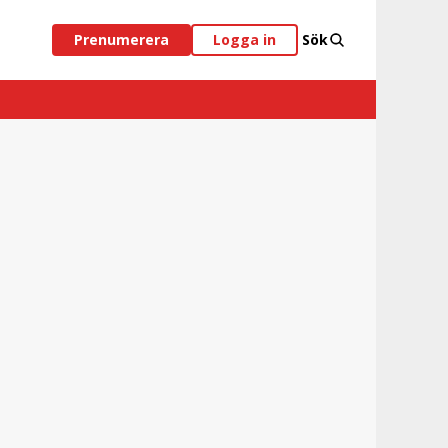
Prenumerera
Logga in
Sök