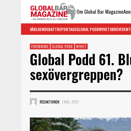
Om Global Bar Magazine
Ann
VÄRLDEN
DEBATT
REPORTAGE
GLOBAL PODD
NYHETSBREV
EVENT
FORSKNING
GLOBAL PODD
NYHET
Global Podd 61. Bl
sexövergreppen?
REDAKTIONEN
1 MAJ, 2021