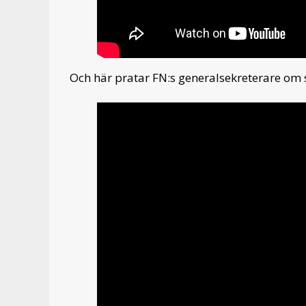
Och här pratar FN:s generalsekreterare om 