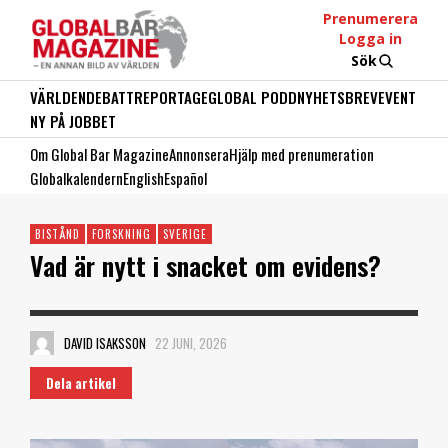
Prenumerera
Logga in
Sök
VÄRLDEN
DEBATT
REPORTAGE
GLOBAL PODD
NYHETSBREV
EVENT
NY PÅ JOBBET
Om Global Bar Magazine
Annonsera
Hjälp med prenumeration
Globalkalendern
English
Español
BISTÅND
FORSKNING
SVERIGE
Vad är nytt i snacket om evidens?
DAVID ISAKSSON
22 JUNI, 2026
Dela artikel