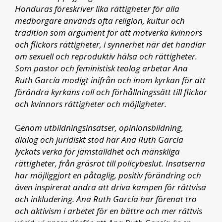
Honduras föreskriver lika rättigheter för alla
medborgare används ofta religion, kultur och
tradition som argument för att motverka kvinnors
och flickors rättigheter, i synnerhet när det handlar
om sexuell och reproduktiv hälsa och rättigheter.
Som pastor och feministisk teolog arbetar Ana
Ruth García modigt inifrån och inom kyrkan för att
förändra kyrkans roll och förhållningssätt till flickor
och kvinnors rättigheter och möjligheter.
G
enom utbildningsinsatser, opinionsbildning,
dialog och juridiskt stöd har Ana Ruth García
lyckats verka för jämställdhet och mänskliga
rättigheter, från gräsrot till policybeslut. Insatserna
har möjliggjort en påtaglig, positiv förändring och
även inspirerat andra att driva kampen för rättvisa
och inkludering. Ana Ruth García har förenat tro
och aktivism i arbetet för en bättre och mer rättvis