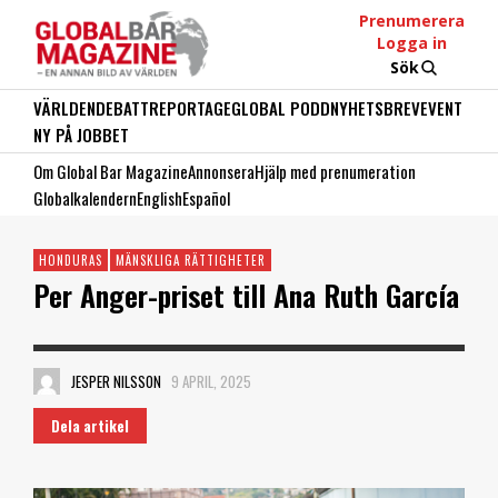
Prenumerera
Logga in
Sök
VÄRLDEN
DEBATT
REPORTAGE
GLOBAL PODD
NYHETSBREV
EVENT
NY PÅ JOBBET
Om Global Bar Magazine
Annonsera
Hjälp med prenumeration
Globalkalendern
English
Español
HONDURAS
MÄNSKLIGA RÄTTIGHETER
Per Anger-priset till Ana Ruth García
JESPER NILSSON
9 APRIL, 2025
Dela artikel