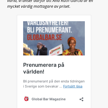
värld, vi anser därför att Ana Ruth García är en
mycket värdig mottagare av priset.