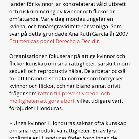
länder för kvinnor, är könsrelaterat våld utbrett
och diskriminering av kvinnor och flickor är
omfattande. Varje dag mördas ungefär en
kvinna, och tonårsgraviditeter är vanliga. Som
svar på detta grundade Ana Ruth García år 2007
Ecuménicas por el Derecho a Decidir
.
Organisationen fokuserar på att ge kvinnor och
flickor kunskap om sina rättigheter, särskilt inom
sexuell och reproduktiv hälsa. De arbetar också
för att förändra sociala normer som förtrycker
kvinnor och flickor, och har bland annat drivit
frågor som
rätten till preventivmedel och
möjligheten att göra abort
, vilket tidigare varit
förbjudet i Honduras.
– Unga kvinnor i Honduras saknar ofta kunskap
om sina reproduktiva rättigheter. En av fyra
tonårstjejer i Honduras föder barn innan de