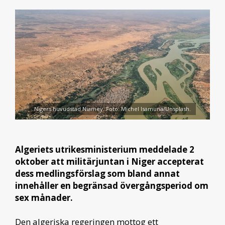
Nigers huvudstad Niamey. Foto: Michel Isamuna/Unsplash.
Algeriets utrikesministerium meddelade 2
oktober att militärjuntan i Niger accepterat
dess medlingsförslag som bland annat
innehåller en begränsad övergångsperiod om
sex månader.
Den algeriska regeringen mottog ett