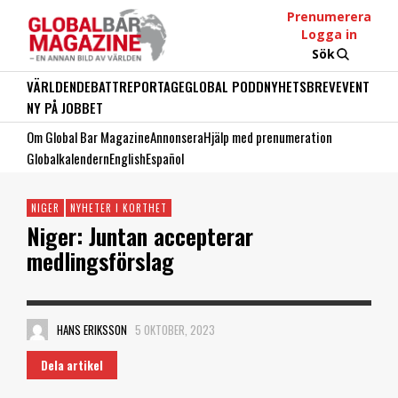
Prenumerera
Logga in
Sök
VÄRLDEN
DEBATT
REPORTAGE
GLOBAL PODD
NYHETSBREV
EVENT
NY PÅ JOBBET
Om Global Bar Magazine
Annonsera
Hjälp med prenumeration
Globalkalendern
English
Español
NIGER
NYHETER I KORTHET
Niger: Juntan accepterar
medlingsförslag
HANS ERIKSSON
5 OKTOBER, 2023
Dela artikel