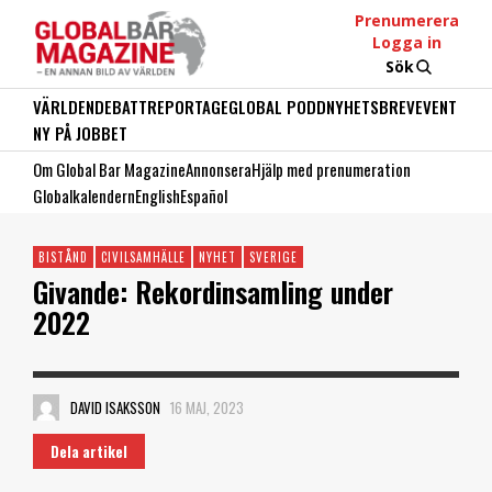
Prenumerera
Logga in
Sök
VÄRLDEN
DEBATT
REPORTAGE
GLOBAL PODD
NYHETSBREV
EVENT
NY PÅ JOBBET
Om Global Bar Magazine
Annonsera
Hjälp med prenumeration
Globalkalendern
English
Español
BISTÅND
CIVILSAMHÄLLE
NYHET
SVERIGE
Givande: Rekordinsamling under
2022
DAVID ISAKSSON
16 MAJ, 2023
Dela artikel