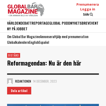
Prenumerera
Logga in
Sök
VÄRLDEN
DEBATT
REPORTAGE
GLOBAL PODD
NYHETSBREV
EVENT
NY PÅ JOBBET
Om Global Bar Magazine
Annonsera
Hjälp med prenumeration
Globalkalendern
English
Español
BISTÅND
Reformagendan: Nu är den här
REDAKTIONEN
14 DECEMBER, 2023
Dela artikel