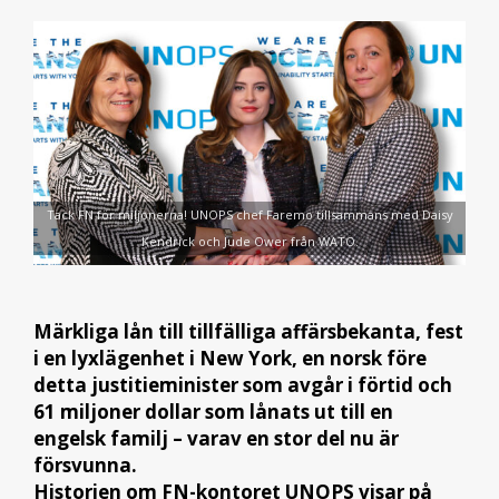
Tack FN för miljonerna! UNOPS chef Faremo tillsammans med Daisy
Kendrick och Jude Ower från WATO.
Märkliga lån till tillfälliga affärsbekanta, fest
i en lyxlägenhet i New York, en norsk före
detta justitieminister som avgår i förtid och
61 miljoner dollar som lånats ut till en
engelsk familj – varav en stor del nu är
försvunna.
Historien om FN-kontoret UNOPS visar på