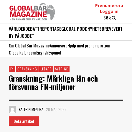
Prenumerera
Logga in
Sök
VÄRLDEN
DEBATT
REPORTAGE
GLOBAL PODD
NYHETSBREV
EVENT
NY PÅ JOBBET
Om Global Bar Magazine
Annonsera
Hjälp med prenumeration
Globalkalendern
English
Español
FN
GRANSKNING
LEDARE
SVERIGE
Granskning: Märkliga lån och
försvunna FN-miljoner
KATERIN MENDEZ
20 MAJ, 2022
Dela artikel