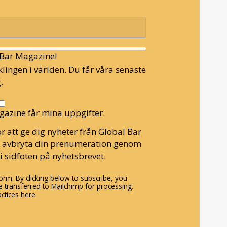
l Bar Magazine!
lingen i världen. Du får våra senaste
.
gazine får mina uppgifter.
r att ge dig nyheter från Global Bar
n avbryta din prenumeration genom
i sidfoten på nyhetsbrevet.
rm. By clicking below to subscribe, you
 transferred to Mailchimp for processing.
ctices here.