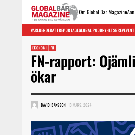
Om Global Bar Magazine
Ann
VÄRLDEN
DEBATT
REPORTAGE
GLOBAL PODD
NYHETSBREV
EVENT
EKONOMI
FN
FN-rapport: Ojämli
ökar
DAVID ISAKSSON
13 MARS, 2024