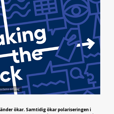
ortens omslag
änder ökar. Samtidig ökar polariseringen i