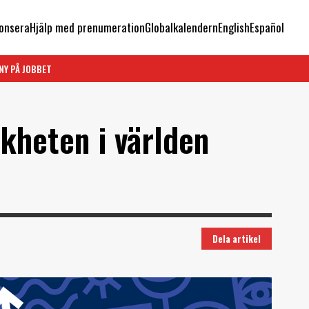
onsera
Hjälp med prenumeration
Globalkalendern
English
Español
NY PÅ JOBBET
kheten i världen
Dela artikel