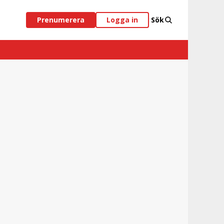
Prenumerera
Logga in
Sök