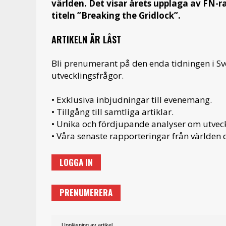
världen. Det visar årets upplaga av F
titeln ”Breaking the Gridlock”.
ARTIKELN ÄR LÅST
Bli prenumerant på den enda tidningen i S
utvecklingsfrågor.
• Exklusiva inbjudningar till evenemang.
• Tillgång till samtliga artiklar.
• Unika och fördjupande analyser om utveckl
• Våra senaste rapporteringar från världen d
LOGGA IN
PRENUMERERA
Uppläsning av artikel