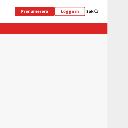
Prenumerera
Logga in
Sök