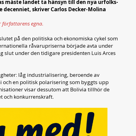
kas måste landet ta hänsyn till den nya urfolks-
 decenniet, skriver Carlos Decker-Molina
r författarens egna.
 slutet på den politiska och ekonomiska cykel som
rnationella råvarupriserna började avta under
og slut under den tidigare presidenten Luis Arces
gheter: låg industrialisering, beroende av
 och en politisk polarisering som byggts upp
isationer visar dessutom att Bolivia tillhör de
et och konkurrenskraft.