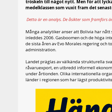
tröskeln till något nytt. Men för att lyc
medelklassen som vuxit fram det senaste
Detta är en analys. De åsikter som framförs ä
Många analytiker anser att Bolivia har nått
inleddes 2006. Gasboomen och de höga inte
de sista åren av Evo Morales regering och t
administration.
Landet präglas av välkända strukturella sva
råvaruexport, en utbredd informell ekonomi
under årtionden. Olika internationella organ
länder i regionen som har lägst produktivit