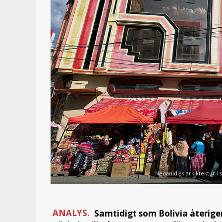
Neoanidisk arkiktektur i s
ANALYS.
Samtidigt som Bolivia återigen