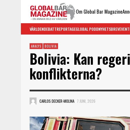
Om Global Bar Magazine
Ann
VÄRLDEN
DEBATT
REPORTAGE
GLOBAL PODD
NYHETSBREV
EVENT
ANALYS
BOLIVIA
Bolivia: Kan reger
konflikterna?
CARLOS DECKER-MOLINA
7 JUNI, 2026