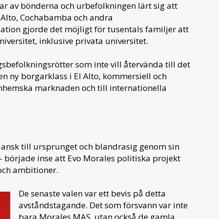
ar av bönderna och urbefolkningen lärt sig att
El Alto, Cochabamba och andra
n gjorde det möjligt för tusentals familjer att
iversitet, inklusive privata universitet.
efolkningsrötter som inte vill återvända till det
n ny borgarklass i El Alto, kommersiell och
inhemska marknaden och till internationella
ansk till ursprunget och blandrasig genom sin
 började inse att Evo Morales politiska projekt
och ambitioner.
De senaste valen var ett bevis på detta
avståndstagande. Det som försvann var inte
bara Morales MAS, utan också de gamla