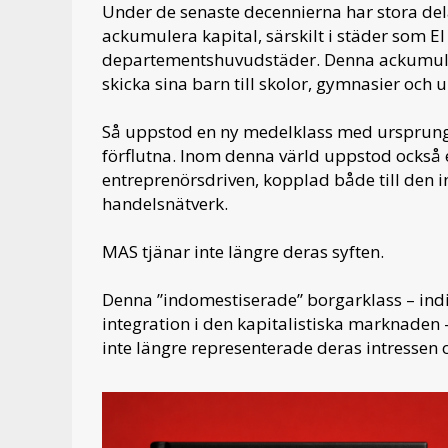
Under de senaste decennierna har stora del
ackumulera kapital, särskilt i städer som 
departementshuvudstäder. Denna ackumulatio
skicka sina barn till skolor, gymnasier och un
Så uppstod en ny medelklass med ursprungsb
förflutna. Inom denna värld uppstod också e
entreprenörsdriven, kopplad både till den 
handelsnätverk.
MAS tjänar inte längre deras syften.
Denna ”indomestiserade” borgarklass – indi
integration i den kapitalistiska marknaden –
inte längre representerade deras intressen 