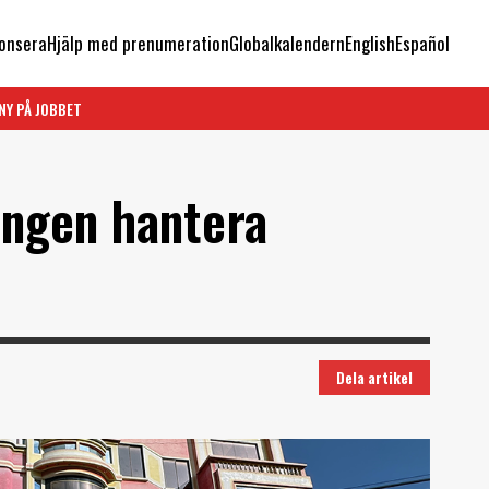
onsera
Hjälp med prenumeration
Globalkalendern
English
Español
NY PÅ JOBBET
ingen hantera
Dela artikel