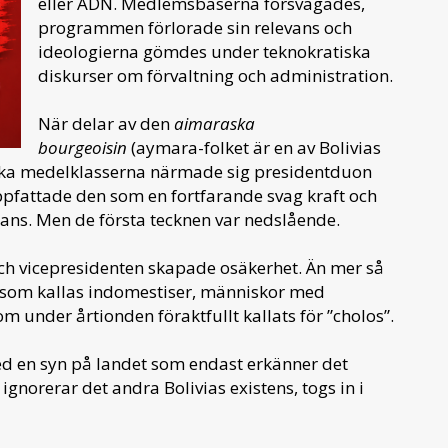
eller ADN. Medlemsbaserna försvagades,
programmen förlorade sin relevans och
ideologierna gömdes under teknokratiska
diskurser om förvaltning och administration.
När delar av den
aimaraska
bourgeoisin
(aymara-folket är en av Bolivias
mska medelklasserna närmade sig presidentduon
uppfattade den som en fortfarande svag kraft och
ans. Men de första tecknen var nedslående.
och vicepresidenten skapade osäkerhet. Än mer så
 som kallas indomestiser, människor med
 under årtionden föraktfullt kallats för ”cholos”.
ed en syn på landet som endast erkänner det
ignorerar det andra Bolivias existens, togs in i