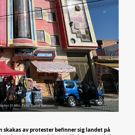
taden El Alto. Foto: David Isaksson.
 skakas av protester befinner sig landet på