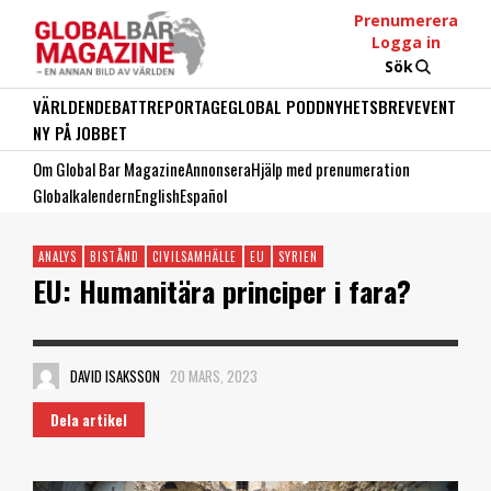
Prenumerera
Logga in
Sök
VÄRLDEN
DEBATT
REPORTAGE
GLOBAL PODD
NYHETSBREV
EVENT
NY PÅ JOBBET
Om Global Bar Magazine
Annonsera
Hjälp med prenumeration
Globalkalendern
English
Español
ANALYS
BISTÅND
CIVILSAMHÄLLE
EU
SYRIEN
EU: Humanitära principer i fara?
DAVID ISAKSSON
20 MARS, 2023
Dela artikel