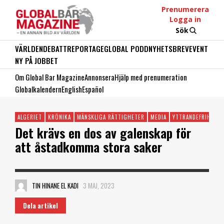
Prenumerera
Logga in
Sök
VÄRLDEN
DEBATT
REPORTAGE
GLOBAL PODD
NYHETSBREV
EVENT
NY PÅ JOBBET
Om Global Bar Magazine
Annonsera
Hjälp med prenumeration
Globalkalendern
English
Español
ALGERIET
KRÖNIKA
MÄNSKLIGA RÄTTIGHETER
MEDIA
YTTRANDEFRIHET
Det krävs en dos av galenskap för
att åstadkomma stora saker
TIN HINANE EL KADI
3 MAJ, 2023
Dela artikel