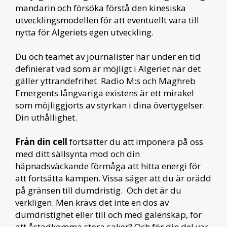
mandarin och försöka förstå den kinesiska
utvecklingsmodellen för att eventuellt vara till
nytta för Algeriets egen utveckling.
Du och teamet av journalister har under en tid
definierat vad som är möjligt i Algeriet när det
gäller yttrandefrihet. Radio M:s och Maghreb
Emergents långvariga existens är ett mirakel
som möjliggjorts av styrkan i dina övertygelser.
Din uthållighet.
Från din cell
fortsätter du att imponera på oss
med ditt sällsynta mod och din
häpnadsväckande förmåga att hitta energi för
att fortsätta kampen. Vissa säger att du är orädd
på gränsen till dumdristig. Och det är du
verkligen. Men krävs det inte en dos av
dumdristighet eller till och med galenskap, för
att åstadkomma stora saker? Och för din del var