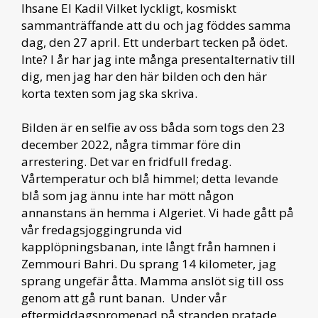
Ihsane El Kadi! Vilket lyckligt, kosmiskt
sammanträffande att du och jag föddes samma
dag, den 27 april. Ett underbart tecken på ödet.
Inte? I år har jag inte många presentalternativ till
dig, men jag har den här bilden och den här
korta texten som jag ska skriva.
Bilden är en selfie av oss båda som togs den 23
december 2022, några timmar före din
arrestering. Det var en fridfull fredag.
Vårtemperatur och blå himmel; detta levande
blå som jag ännu inte har mött någon
annanstans än hemma i Algeriet. Vi hade gått på
vår fredagsjoggingrunda vid
kapplöpningsbanan, inte långt från hamnen i
Zemmouri Bahri. Du sprang 14 kilometer, jag
sprang ungefär åtta. Mamma anslöt sig till oss
genom att gå runt banan. Under vår
eftermiddagspromenad på stranden pratade