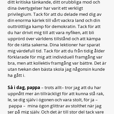
ditt kritiska tänkande, ditt orubbliga mod och
dina övertygelser har varit ett verkligt
privilegium. Tack för att du delade med dig av
din enorma kärlek till vårt vackra land och din
outtröttliga kamp för demokratin. Tack för att
du har drivit mig till att vara nyfiken, att bli
upprörd över världens tillstånd och att kämpa
för de rätta sakerna. Dina lektioner har sparat
mig värdefull tid. Tack för att du från tidig ålder
förklarade för mig att individuell framgång var
bra, men att kollektiv framgång var bättre. Det är
utan tvekan den bästa skola jag någonsin kunde
ha gått i.
Så i dag, pappa
– trots allt– tror jag att du har
uppnått mer än tillräckligt för att kunna stå rak,
le, se dig själv i ögonen och vara stolt, för ja –
pappa – mina ögon glittrar av stolthet när jag
ser på mig själv. Och det är till stor del tack vare