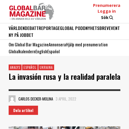
Prenumerera
Logga in
Sök
VÄRLDEN
DEBATT
REPORTAGE
GLOBAL PODD
NYHETSBREV
EVENT
NY PÅ JOBBET
Om Global Bar Magazine
Annonsera
Hjälp med prenumeration
Globalkalendern
English
Español
ANALYS
ESPAÑOL
UKRAINA
La invasión rusa y la realidad paralela
CARLOS DECKER-MOLINA
3 APRIL, 2022
Dela artikel