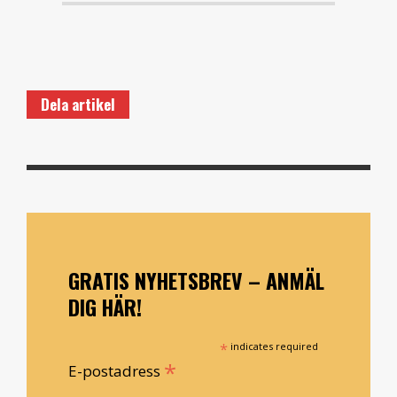
Dela artikel
GRATIS NYHETSBREV – ANMÄL
DIG HÄR!
*
indicates required
*
E-postadress